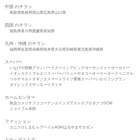
中国 のチラシ
鳥取県
島根県
岡山県
広島県
山口県
四国 のチラシ
徳島県
香川県
愛媛県
高知県
九州・沖縄 のチラシ
福岡県
佐賀県
長崎県
熊本県
大分県
宮崎県
鹿児島県
沖縄県
スーパー
いなげや
西條
アマノパークス
ベイシア
ビッグヨーサン
イトーヨーカドー
イオン
カスミ
マルエツ
スーパーバリュー
ヤオコー
オーケー
ヨークベニマル
ツルヤ
マルト
オギノ
エスマート
ライフ
業務スーパー
いかり
フジグラン
ダイレックス
サンエー
イズミヤ
ホームセンター
島忠
コメリ
ナフコ
コーナン
カインズ
アストロプロダクツ
DCM
ジョイフル本田
ファッション
ユニクロ
しまむら
アベイル
AOKI
はるやま
サカゼン
ドラッグストア