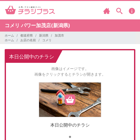
コメリ
パワー加茂店(新潟県)
ホーム
都道府県
新潟県
加茂市
ホーム
お店の名前
コメリ
本日公開中のチラシ
画像はイメージです。
画像をクリックするとチラシが開きます。
本日公開中のチラシ