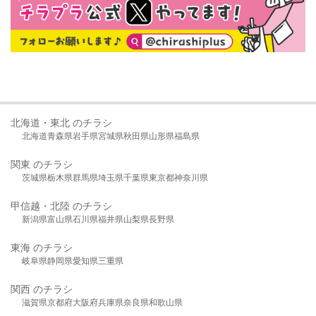
北海道・東北 のチラシ
北海道
青森県
岩手県
宮城県
秋田県
山形県
福島県
関東 のチラシ
茨城県
栃木県
群馬県
埼玉県
千葉県
東京都
神奈川県
甲信越・北陸 のチラシ
新潟県
富山県
石川県
福井県
山梨県
長野県
東海 のチラシ
岐阜県
静岡県
愛知県
三重県
関西 のチラシ
滋賀県
京都府
大阪府
兵庫県
奈良県
和歌山県