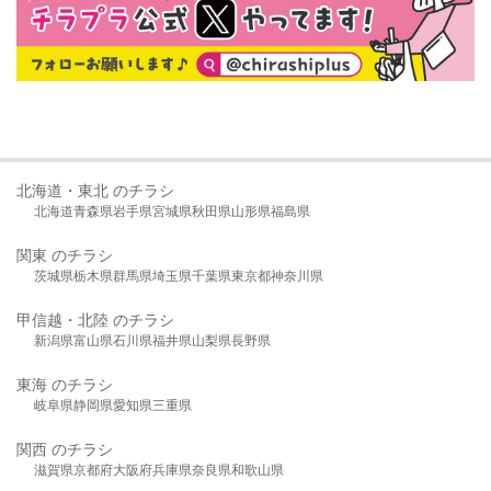
北海道・東北 のチラシ
北海道
青森県
岩手県
宮城県
秋田県
山形県
福島県
関東 のチラシ
茨城県
栃木県
群馬県
埼玉県
千葉県
東京都
神奈川県
甲信越・北陸 のチラシ
新潟県
富山県
石川県
福井県
山梨県
長野県
東海 のチラシ
岐阜県
静岡県
愛知県
三重県
関西 のチラシ
滋賀県
京都府
大阪府
兵庫県
奈良県
和歌山県