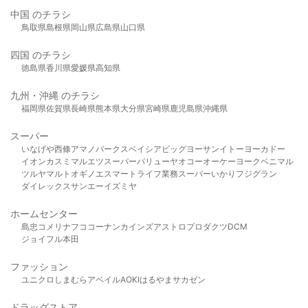
中国 のチラシ
鳥取県
島根県
岡山県
広島県
山口県
四国 のチラシ
徳島県
香川県
愛媛県
高知県
九州・沖縄 のチラシ
福岡県
佐賀県
長崎県
熊本県
大分県
宮崎県
鹿児島県
沖縄県
スーパー
いなげや
西條
アマノパークス
ベイシア
ビッグヨーサン
イトーヨーカドー
イオン
カスミ
マルエツ
スーパーバリュー
ヤオコー
オーケー
ヨークベニマル
ツルヤ
マルト
オギノ
エスマート
ライフ
業務スーパー
いかり
フジグラン
ダイレックス
サンエー
イズミヤ
ホームセンター
島忠
コメリ
ナフコ
コーナン
カインズ
アストロプロダクツ
DCM
ジョイフル本田
ファッション
ユニクロ
しまむら
アベイル
AOKI
はるやま
サカゼン
ドラッグストア