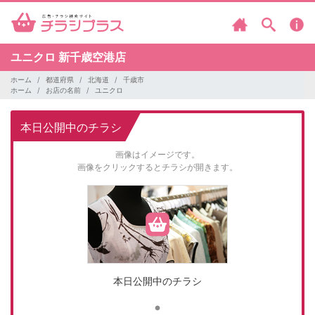
ユニクロ
新千歳空港店
ホーム
都道府県
北海道
千歳市
ホーム
お店の名前
ユニクロ
本日公開中のチラシ
画像はイメージです。
画像をクリックするとチラシが開きます。
本日公開中のチラシ