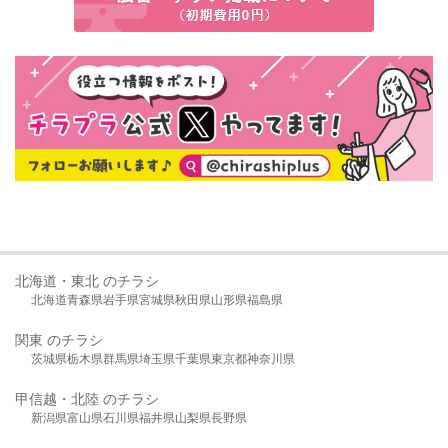
北海道・東北 のチラシ
北海道
青森県
岩手県
宮城県
秋田県
山形県
福島県
関東 のチラシ
茨城県
栃木県
群馬県
埼玉県
千葉県
東京都
神奈川県
甲信越・北陸 のチラシ
新潟県
富山県
石川県
福井県
山梨県
長野県