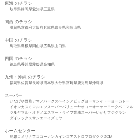
東海 のチラシ
岐阜県
静岡県
愛知県
三重県
関西 のチラシ
滋賀県
京都府
大阪府
兵庫県
奈良県
和歌山県
中国 のチラシ
鳥取県
島根県
岡山県
広島県
山口県
四国 のチラシ
徳島県
香川県
愛媛県
高知県
九州・沖縄 のチラシ
福岡県
佐賀県
長崎県
熊本県
大分県
宮崎県
鹿児島県
沖縄県
スーパー
いなげや
西條
アマノパークス
ベイシア
ビッグヨーサン
イトーヨーカドー
イオン
カスミ
マルエツ
スーパーバリュー
ヤオコー
オーケー
ヨークベニマル
ツルヤ
マルト
オギノ
エスマート
ライフ
業務スーパー
いかり
フジグラン
ダイレックス
サンエー
イズミヤ
ホームセンター
島忠
コメリ
ナフコ
コーナン
カインズ
アストロプロダクツ
DCM