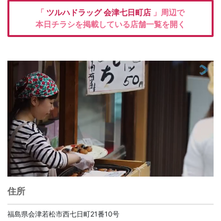
「
ツルハドラッグ
会津七日町店
」周辺で
本日チラシを掲載している店舗一覧を開く
住所
福島県会津若松市西七日町21番10号