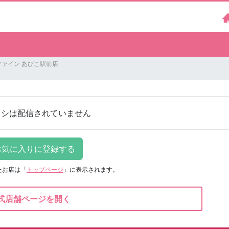
ァイン あびこ駅前店
ラシは配信されていません
たお店は
「
トップページ
」に表示されます。
式店舗ページを開く