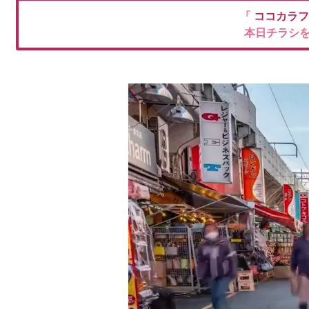
「
ココカラ
本日チラシ