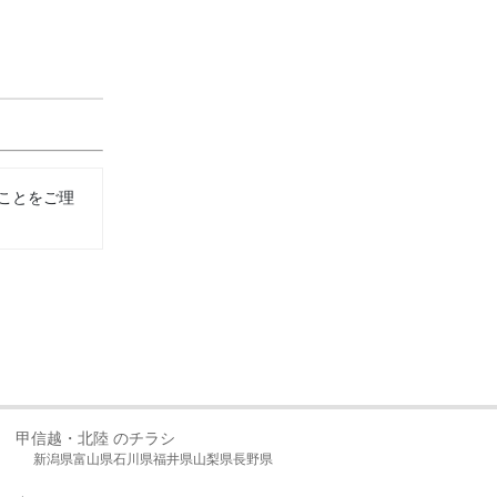
ことをご理
甲信越・北陸 のチラシ
新潟県
富山県
石川県
福井県
山梨県
長野県