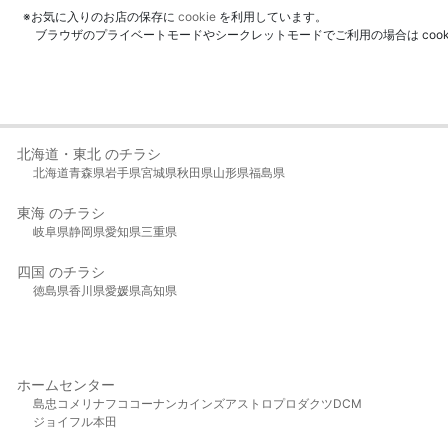
※お気に入りのお店の保存に
cookie
を利用しています。
ブラウザのプライベートモードやシークレットモードでご利用の場合は coo
北海道・東北 のチラシ
北海道
青森県
岩手県
宮城県
秋田県
山形県
福島県
東海 のチラシ
岐阜県
静岡県
愛知県
三重県
四国 のチラシ
徳島県
香川県
愛媛県
高知県
ホームセンター
島忠
コメリ
ナフコ
コーナン
カインズ
アストロプロダクツ
DCM
ジョイフル本田