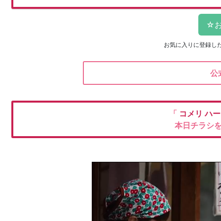
お気に入りに登録し
公
「
コメリ
ハー
本日チラシ