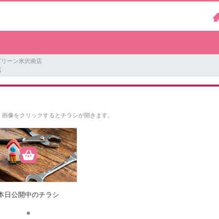
グリーン米沢南店
店
。
画像をクリックするとチラシが開きます。
本日公開中のチラシ