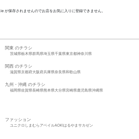
kie が保存されませんのでお店をお気に入りに登録できません。
関東 のチラシ
茨城県
栃木県
群馬県
埼玉県
千葉県
東京都
神奈川県
関西 のチラシ
滋賀県
京都府
大阪府
兵庫県
奈良県
和歌山県
九州・沖縄 のチラシ
福岡県
佐賀県
長崎県
熊本県
大分県
宮崎県
鹿児島県
沖縄県
ファッション
ユニクロ
しまむら
アベイル
AOKI
はるやま
サカゼン