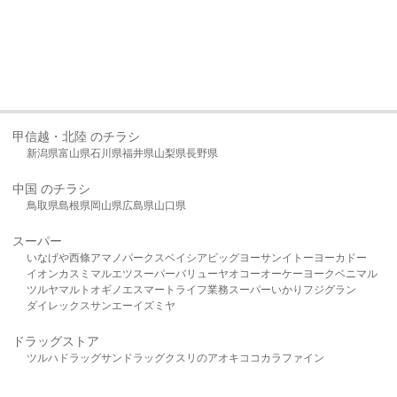
甲信越・北陸 のチラシ
新潟県
富山県
石川県
福井県
山梨県
長野県
中国 のチラシ
鳥取県
島根県
岡山県
広島県
山口県
スーパー
いなげや
西條
アマノパークス
ベイシア
ビッグヨーサン
イトーヨーカドー
イオン
カスミ
マルエツ
スーパーバリュー
ヤオコー
オーケー
ヨークベニマル
ツルヤ
マルト
オギノ
エスマート
ライフ
業務スーパー
いかり
フジグラン
ダイレックス
サンエー
イズミヤ
ドラッグストア
ツルハドラッグ
サンドラッグ
クスリのアオキ
ココカラファイン