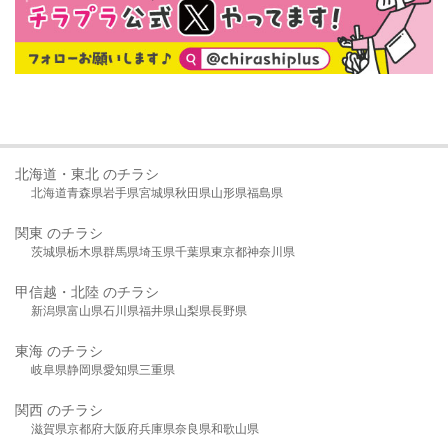
北海道・東北 のチラシ
北海道
青森県
岩手県
宮城県
秋田県
山形県
福島県
関東 のチラシ
茨城県
栃木県
群馬県
埼玉県
千葉県
東京都
神奈川県
甲信越・北陸 のチラシ
新潟県
富山県
石川県
福井県
山梨県
長野県
東海 のチラシ
岐阜県
静岡県
愛知県
三重県
関西 のチラシ
滋賀県
京都府
大阪府
兵庫県
奈良県
和歌山県