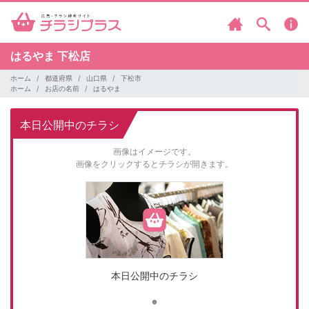
はるやま
下松店
ホーム
都道府県
山口県
下松市
ホーム
お店の名前
はるやま
本日公開中のチラシ
画像はイメージです。
画像をクリックするとチラシが開きます。
本日公開中のチラシ