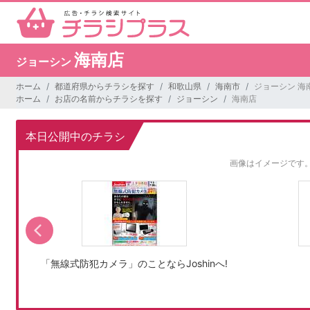
海南店
ジョーシン
ホーム
都道府県からチラシを探す
和歌山県
海南市
ジョーシン 海
ホーム
お店の名前からチラシを探す
ジョーシン
海南店
本日公開中のチラシ
画像はイメージです
「無線式防犯カメラ」のことならJoshinへ!