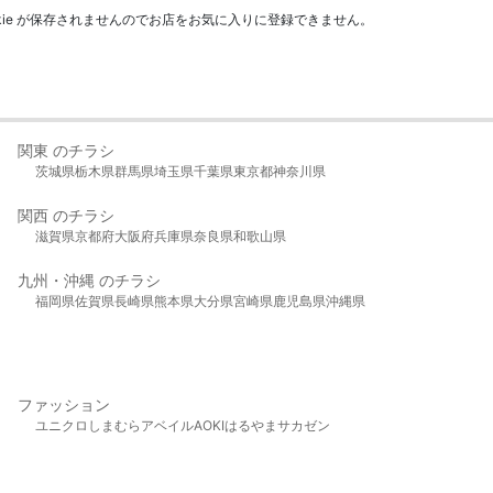
kie が保存されませんのでお店をお気に入りに登録できません。
関東 のチラシ
茨城県
栃木県
群馬県
埼玉県
千葉県
東京都
神奈川県
関西 のチラシ
滋賀県
京都府
大阪府
兵庫県
奈良県
和歌山県
九州・沖縄 のチラシ
福岡県
佐賀県
長崎県
熊本県
大分県
宮崎県
鹿児島県
沖縄県
ファッション
ユニクロ
しまむら
アベイル
AOKI
はるやま
サカゼン