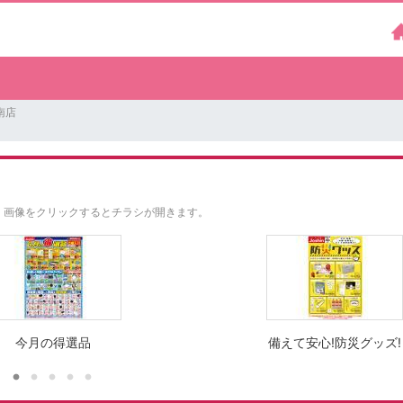
南店
。
画像をクリックするとチラシが開きます。
今月の得選品
備えて安心!防災グッズ!