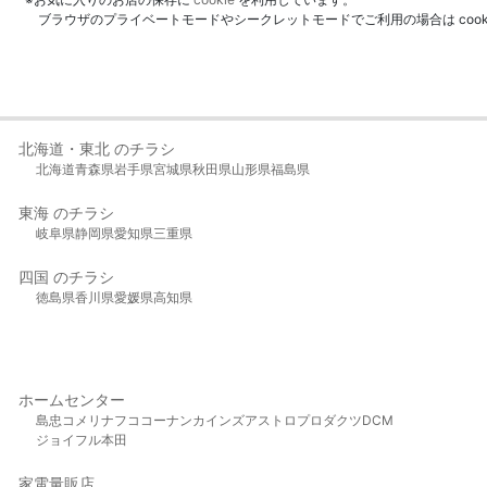
ブラウザのプライベートモードやシークレットモードでご利用の場合は coo
北海道・東北 のチラシ
北海道
青森県
岩手県
宮城県
秋田県
山形県
福島県
東海 のチラシ
岐阜県
静岡県
愛知県
三重県
四国 のチラシ
徳島県
香川県
愛媛県
高知県
ホームセンター
島忠
コメリ
ナフコ
コーナン
カインズ
アストロプロダクツ
DCM
ジョイフル本田
家電量販店