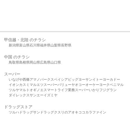
甲信越・北陸 のチラシ
新潟県
富山県
石川県
福井県
山梨県
長野県
中国 のチラシ
鳥取県
島根県
岡山県
広島県
山口県
スーパー
いなげや
西條
アマノパークス
ベイシア
ビッグヨーサン
イトーヨーカドー
イオン
カスミ
マルエツ
スーパーバリュー
ヤオコー
オーケー
ヨークベニマル
ツルヤ
マルト
オギノ
エスマート
ライフ
業務スーパー
いかり
フジグラン
ダイレックス
サンエー
イズミヤ
ドラッグストア
ツルハドラッグ
サンドラッグ
クスリのアオキ
ココカラファイン