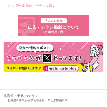
お店の名前からチラシを探す
北海道・東北 のチラシ
北海道
青森県
岩手県
宮城県
秋田県
山形県
福島県