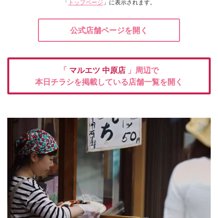
「
トップページ
」に表示されます。
公式店舗ページを開く
「
マルエツ
中原店
」周辺で
本日チラシを掲載している店舗一覧を開く