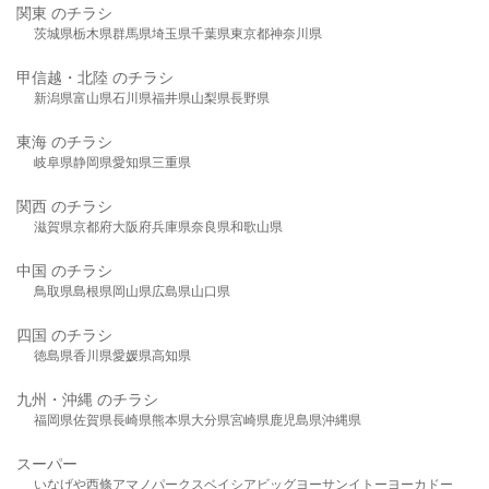
関東 のチラシ
茨城県
栃木県
群馬県
埼玉県
千葉県
東京都
神奈川県
甲信越・北陸 のチラシ
新潟県
富山県
石川県
福井県
山梨県
長野県
東海 のチラシ
岐阜県
静岡県
愛知県
三重県
関西 のチラシ
滋賀県
京都府
大阪府
兵庫県
奈良県
和歌山県
中国 のチラシ
鳥取県
島根県
岡山県
広島県
山口県
四国 のチラシ
徳島県
香川県
愛媛県
高知県
九州・沖縄 のチラシ
福岡県
佐賀県
長崎県
熊本県
大分県
宮崎県
鹿児島県
沖縄県
スーパー
いなげや
西條
アマノパークス
ベイシア
ビッグヨーサン
イトーヨーカドー