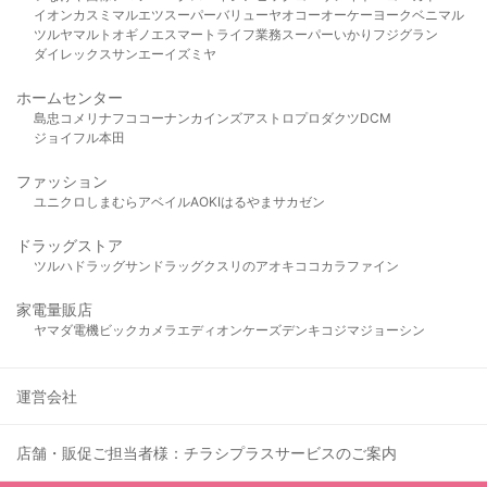
イオン
カスミ
マルエツ
スーパーバリュー
ヤオコー
オーケー
ヨークベニマル
ツルヤ
マルト
オギノ
エスマート
ライフ
業務スーパー
いかり
フジグラン
ダイレックス
サンエー
イズミヤ
ホームセンター
島忠
コメリ
ナフコ
コーナン
カインズ
アストロプロダクツ
DCM
ジョイフル本田
ファッション
ユニクロ
しまむら
アベイル
AOKI
はるやま
サカゼン
ドラッグストア
ツルハドラッグ
サンドラッグ
クスリのアオキ
ココカラファイン
家電量販店
ヤマダ電機
ビックカメラ
エディオン
ケーズデンキ
コジマ
ジョーシン
運営会社
店舗・販促ご担当者様：チラシプラスサービスのご案内