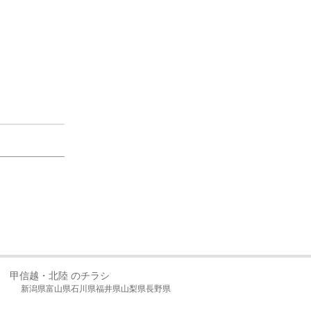
甲信越・北陸 のチラシ
新潟県
富山県
石川県
福井県
山梨県
長野県