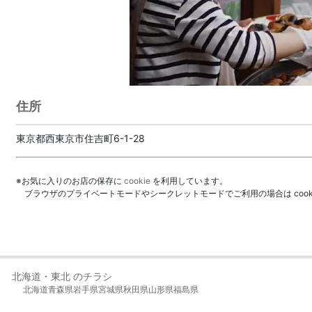
住所
東京都西東京市住吉町6-1-28
※お気に入りのお店の保存に
cookie
を利用しています。
ブラウザのプライベートモードやシークレットモードでご利用の場合は coo
北海道・東北 のチラシ
北海道
青森県
岩手県
宮城県
秋田県
山形県
福島県