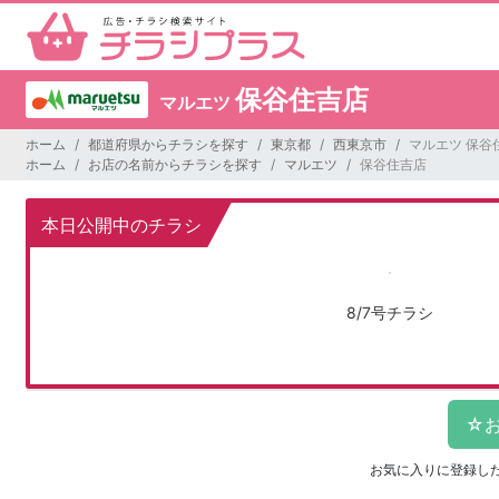
保谷住吉店
マルエツ
ホーム
都道府県からチラシを探す
東京都
西東京市
マルエツ 保谷
ホーム
お店の名前からチラシを探す
マルエツ
保谷住吉店
本日公開中のチラシ
8/7号チラシ
お気に入りに登録し