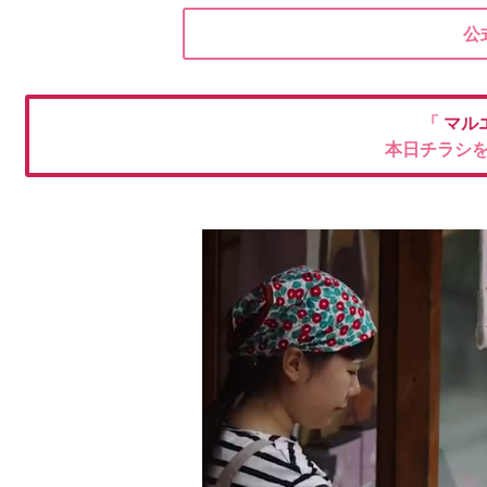
公
「
マル
本日チラシ