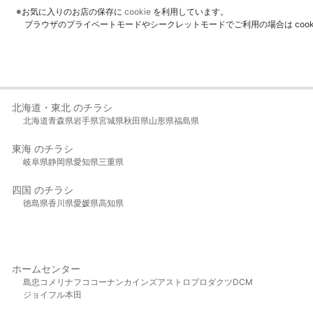
※お気に入りのお店の保存に
cookie
を利用しています。
ブラウザのプライベートモードやシークレットモードでご利用の場合は coo
北海道・東北 のチラシ
北海道
青森県
岩手県
宮城県
秋田県
山形県
福島県
東海 のチラシ
岐阜県
静岡県
愛知県
三重県
四国 のチラシ
徳島県
香川県
愛媛県
高知県
ホームセンター
島忠
コメリ
ナフコ
コーナン
カインズ
アストロプロダクツ
DCM
ジョイフル本田