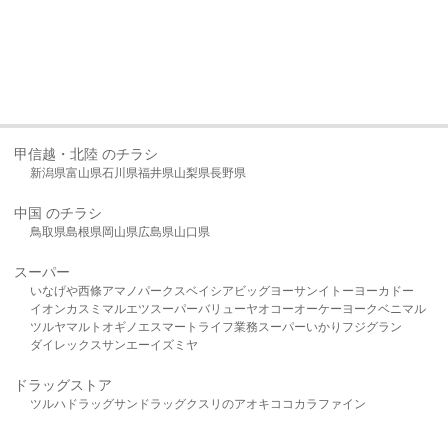
甲信越・北陸 のチラシ
新潟県
富山県
石川県
福井県
山梨県
長野県
中国 のチラシ
鳥取県
島根県
岡山県
広島県
山口県
スーパー
いなげや
西條
アマノパークス
ベイシア
ビッグヨーサン
イトーヨーカドー
イオン
カスミ
マルエツ
スーパーバリュー
ヤオコー
オーケー
ヨークベニマル
ツルヤ
マルト
オギノ
エスマート
ライフ
業務スーパー
いかり
フジグラン
ダイレックス
サンエー
イズミヤ
ドラッグストア
ツルハドラッグ
サンドラッグ
クスリのアオキ
ココカラファイン