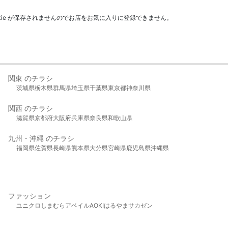
kie が保存されませんのでお店をお気に入りに登録できません。
関東 のチラシ
茨城県
栃木県
群馬県
埼玉県
千葉県
東京都
神奈川県
関西 のチラシ
滋賀県
京都府
大阪府
兵庫県
奈良県
和歌山県
九州・沖縄 のチラシ
福岡県
佐賀県
長崎県
熊本県
大分県
宮崎県
鹿児島県
沖縄県
ファッション
ユニクロ
しまむら
アベイル
AOKI
はるやま
サカゼン