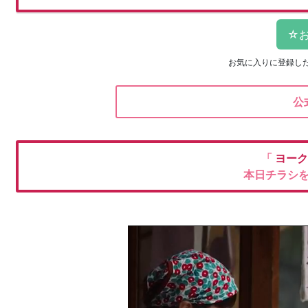
お気に入りに登録し
公
「
ヨーク
本日チラシ