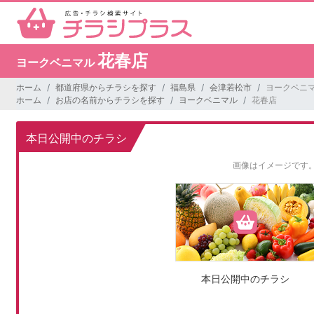
花春店
ヨークベニマル
ホーム
都道府県からチラシを探す
福島県
会津若松市
ヨークベニマ
ホーム
お店の名前からチラシを探す
ヨークベニマル
花春店
本日公開中のチラシ
画像はイメージです
本日公開中のチラシ