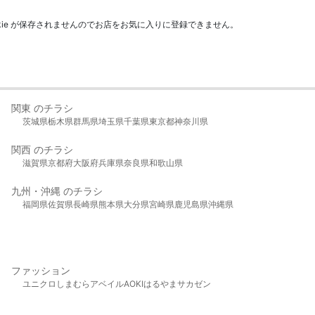
kie が保存されませんのでお店をお気に入りに登録できません。
関東 のチラシ
茨城県
栃木県
群馬県
埼玉県
千葉県
東京都
神奈川県
関西 のチラシ
滋賀県
京都府
大阪府
兵庫県
奈良県
和歌山県
九州・沖縄 のチラシ
福岡県
佐賀県
長崎県
熊本県
大分県
宮崎県
鹿児島県
沖縄県
ファッション
ユニクロ
しまむら
アベイル
AOKI
はるやま
サカゼン