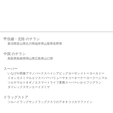
甲信越・北陸 のチラシ
新潟県
富山県
石川県
福井県
山梨県
長野県
中国 のチラシ
鳥取県
島根県
岡山県
広島県
山口県
スーパー
いなげや
西條
アマノパークス
ベイシア
ビッグヨーサン
イトーヨーカドー
イオン
カスミ
マルエツ
スーパーバリュー
ヤオコー
オーケー
ヨークベニマル
ツルヤ
マルト
オギノ
エスマート
ライフ
業務スーパー
いかり
フジグラン
ダイレックス
サンエー
イズミヤ
ドラッグストア
ツルハドラッグ
サンドラッグ
クスリのアオキ
ココカラファイン