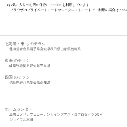
※お気に入りのお店の保存に
cookie
を利用しています。
ブラウザのプライベートモードやシークレットモードでご利用の場合は coo
北海道・東北 のチラシ
北海道
青森県
岩手県
宮城県
秋田県
山形県
福島県
東海 のチラシ
岐阜県
静岡県
愛知県
三重県
四国 のチラシ
徳島県
香川県
愛媛県
高知県
ホームセンター
島忠
コメリ
ナフコ
コーナン
カインズ
アストロプロダクツ
DCM
ジョイフル本田