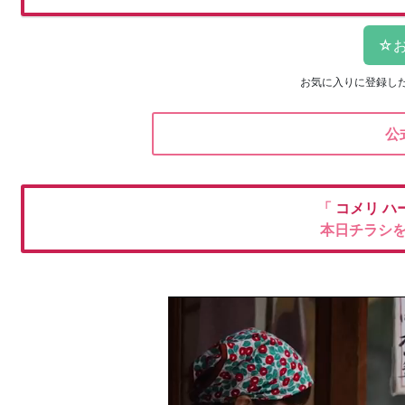
お気に入りに登録し
公
「
コメリ
ハ
本日チラシ