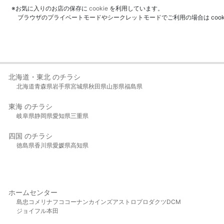
※お気に入りのお店の保存に
cookie
を利用しています。
ブラウザのプライベートモードやシークレットモードでご利用の場合は coo
北海道・東北 のチラシ
北海道
青森県
岩手県
宮城県
秋田県
山形県
福島県
東海 のチラシ
岐阜県
静岡県
愛知県
三重県
四国 のチラシ
徳島県
香川県
愛媛県
高知県
ホームセンター
島忠
コメリ
ナフコ
コーナン
カインズ
アストロプロダクツ
DCM
ジョイフル本田