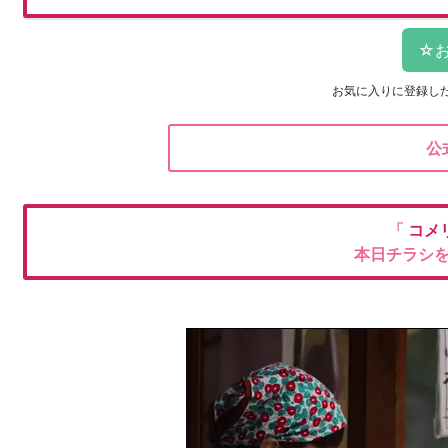
お気に入りに登録し
公
「
コメ
本日チラシ