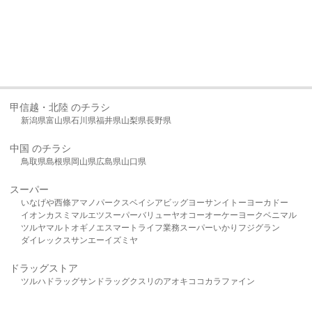
甲信越・北陸 のチラシ
新潟県
富山県
石川県
福井県
山梨県
長野県
中国 のチラシ
鳥取県
島根県
岡山県
広島県
山口県
スーパー
いなげや
西條
アマノパークス
ベイシア
ビッグヨーサン
イトーヨーカドー
イオン
カスミ
マルエツ
スーパーバリュー
ヤオコー
オーケー
ヨークベニマル
ツルヤ
マルト
オギノ
エスマート
ライフ
業務スーパー
いかり
フジグラン
ダイレックス
サンエー
イズミヤ
ドラッグストア
ツルハドラッグ
サンドラッグ
クスリのアオキ
ココカラファイン