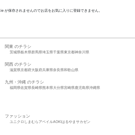
kie が保存されませんのでお店をお気に入りに登録できません。
関東 のチラシ
茨城県
栃木県
群馬県
埼玉県
千葉県
東京都
神奈川県
関西 のチラシ
滋賀県
京都府
大阪府
兵庫県
奈良県
和歌山県
九州・沖縄 のチラシ
福岡県
佐賀県
長崎県
熊本県
大分県
宮崎県
鹿児島県
沖縄県
ファッション
ユニクロ
しまむら
アベイル
AOKI
はるやま
サカゼン