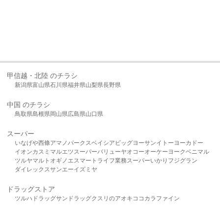
甲信越・北陸 のチラシ
新潟県
富山県
石川県
福井県
山梨県
長野県
中国 のチラシ
鳥取県
島根県
岡山県
広島県
山口県
スーパー
いなげや
西條
アマノパークス
ベイシア
ビッグヨーサン
イトーヨーカドー
イオン
カスミ
マルエツ
スーパーバリュー
ヤオコー
オーケー
ヨークベニマル
ツルヤ
マルト
オギノ
エスマート
ライフ
業務スーパー
いかり
フジグラン
ダイレックス
サンエー
イズミヤ
ドラッグストア
ツルハドラッグ
サンドラッグ
クスリのアオキ
ココカラファイン