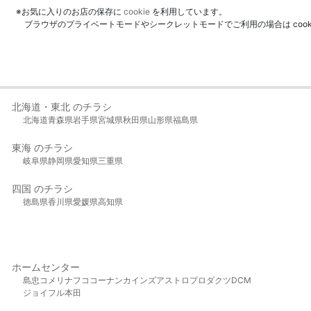
※お気に入りのお店の保存に
cookie
を利用しています。
ブラウザのプライベートモードやシークレットモードでご利用の場合は coo
北海道・東北 のチラシ
北海道
青森県
岩手県
宮城県
秋田県
山形県
福島県
東海 のチラシ
岐阜県
静岡県
愛知県
三重県
四国 のチラシ
徳島県
香川県
愛媛県
高知県
ホームセンター
島忠
コメリ
ナフコ
コーナン
カインズ
アストロプロダクツ
DCM
ジョイフル本田