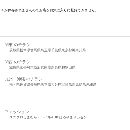
kie が保存されませんのでお店をお気に入りに登録できません。
関東 のチラシ
茨城県
栃木県
群馬県
埼玉県
千葉県
東京都
神奈川県
関西 のチラシ
滋賀県
京都府
大阪府
兵庫県
奈良県
和歌山県
九州・沖縄 のチラシ
福岡県
佐賀県
長崎県
熊本県
大分県
宮崎県
鹿児島県
沖縄県
ファッション
ユニクロ
しまむら
アベイル
AOKI
はるやま
サカゼン