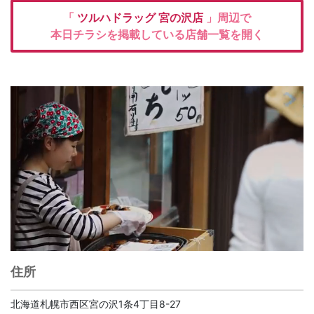
「
ツルハドラッグ
宮の沢店
」周辺で
本日チラシを掲載している店舗一覧を開く
住所
北海道札幌市西区宮の沢1条4丁目8-27