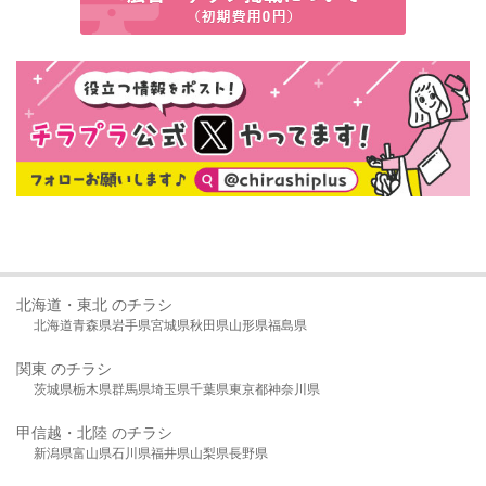
北海道・東北 のチラシ
北海道
青森県
岩手県
宮城県
秋田県
山形県
福島県
関東 のチラシ
茨城県
栃木県
群馬県
埼玉県
千葉県
東京都
神奈川県
甲信越・北陸 のチラシ
新潟県
富山県
石川県
福井県
山梨県
長野県