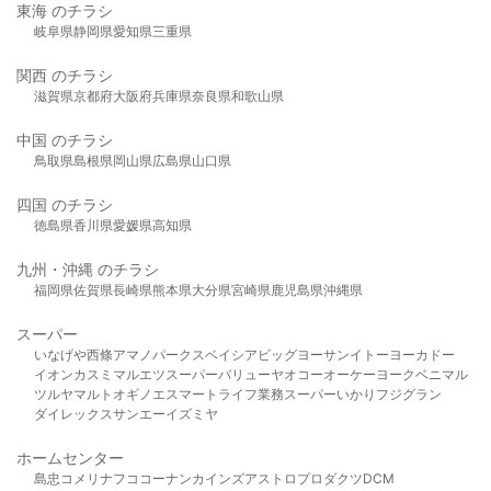
東海 のチラシ
岐阜県
静岡県
愛知県
三重県
関西 のチラシ
滋賀県
京都府
大阪府
兵庫県
奈良県
和歌山県
中国 のチラシ
鳥取県
島根県
岡山県
広島県
山口県
四国 のチラシ
徳島県
香川県
愛媛県
高知県
九州・沖縄 のチラシ
福岡県
佐賀県
長崎県
熊本県
大分県
宮崎県
鹿児島県
沖縄県
スーパー
いなげや
西條
アマノパークス
ベイシア
ビッグヨーサン
イトーヨーカドー
イオン
カスミ
マルエツ
スーパーバリュー
ヤオコー
オーケー
ヨークベニマル
ツルヤ
マルト
オギノ
エスマート
ライフ
業務スーパー
いかり
フジグラン
ダイレックス
サンエー
イズミヤ
ホームセンター
島忠
コメリ
ナフコ
コーナン
カインズ
アストロプロダクツ
DCM