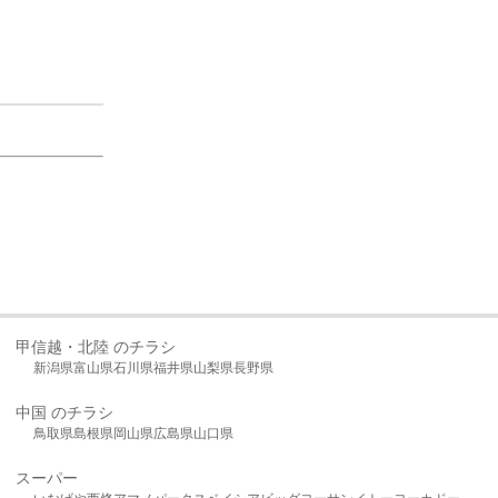
甲信越・北陸 のチラシ
新潟県
富山県
石川県
福井県
山梨県
長野県
中国 のチラシ
鳥取県
島根県
岡山県
広島県
山口県
スーパー