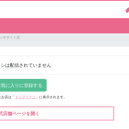
留シオサイト店
ラシは配信されていません
たお店は
「
トップページ
」に表示されます。
式店舗ページを開く