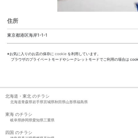
住所
東京都港区海岸1-1-1
※お気に入りのお店の保存に
cookie
を利用しています。
ブラウザのプライベートモードやシークレットモードでご利用の場合は coo
北海道・東北 のチラシ
北海道
青森県
岩手県
宮城県
秋田県
山形県
福島県
東海 のチラシ
岐阜県
静岡県
愛知県
三重県
四国 のチラシ