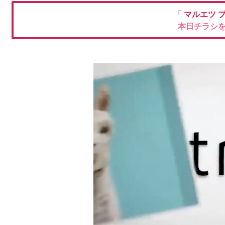
「
マルエツ 
本日チラシ