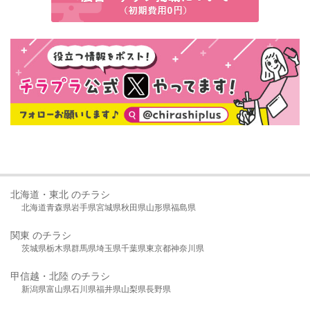
北海道・東北 のチラシ
北海道
青森県
岩手県
宮城県
秋田県
山形県
福島県
関東 のチラシ
茨城県
栃木県
群馬県
埼玉県
千葉県
東京都
神奈川県
甲信越・北陸 のチラシ
新潟県
富山県
石川県
福井県
山梨県
長野県