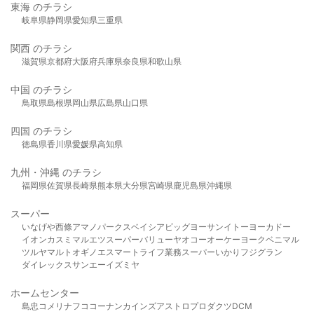
東海 のチラシ
岐阜県
静岡県
愛知県
三重県
関西 のチラシ
滋賀県
京都府
大阪府
兵庫県
奈良県
和歌山県
中国 のチラシ
鳥取県
島根県
岡山県
広島県
山口県
四国 のチラシ
徳島県
香川県
愛媛県
高知県
九州・沖縄 のチラシ
福岡県
佐賀県
長崎県
熊本県
大分県
宮崎県
鹿児島県
沖縄県
スーパー
いなげや
西條
アマノパークス
ベイシア
ビッグヨーサン
イトーヨーカドー
イオン
カスミ
マルエツ
スーパーバリュー
ヤオコー
オーケー
ヨークベニマル
ツルヤ
マルト
オギノ
エスマート
ライフ
業務スーパー
いかり
フジグラン
ダイレックス
サンエー
イズミヤ
ホームセンター
島忠
コメリ
ナフコ
コーナン
カインズ
アストロプロダクツ
DCM