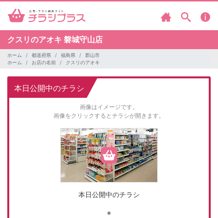
クスリのアオキ
磐城守山店
ホーム
都道府県
福島県
郡山市
ホーム
お店の名前
クスリのアオキ
本日公開中のチラシ
画像はイメージです。
画像をクリックするとチラシが開きます。
本日公開中のチラシ