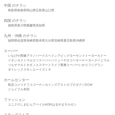
中国 のチラシ
鳥取県
島根県
岡山県
広島県
山口県
四国 のチラシ
徳島県
香川県
愛媛県
高知県
九州・沖縄 のチラシ
福岡県
佐賀県
長崎県
熊本県
大分県
宮崎県
鹿児島県
沖縄県
スーパー
いなげや
西條
アマノパークス
ベイシア
ビッグヨーサン
イトーヨーカドー
イオン
カスミ
マルエツ
スーパーバリュー
ヤオコー
オーケー
ヨークベニマル
ツルヤ
マルト
オギノ
エスマート
ライフ
業務スーパー
いかり
フジグラン
ダイレックス
サンエー
イズミヤ
ホームセンター
島忠
コメリ
ナフコ
コーナン
カインズ
アストロプロダクツ
DCM
ジョイフル本田
ファッション
ユニクロ
しまむら
アベイル
AOKI
はるやま
サカゼン
ドラッグストア