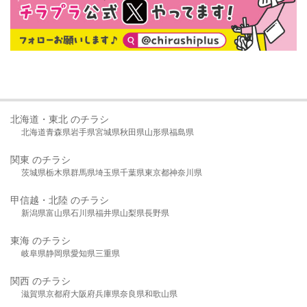
北海道・東北 のチラシ
北海道
青森県
岩手県
宮城県
秋田県
山形県
福島県
関東 のチラシ
茨城県
栃木県
群馬県
埼玉県
千葉県
東京都
神奈川県
甲信越・北陸 のチラシ
新潟県
富山県
石川県
福井県
山梨県
長野県
東海 のチラシ
岐阜県
静岡県
愛知県
三重県
関西 のチラシ
滋賀県
京都府
大阪府
兵庫県
奈良県
和歌山県