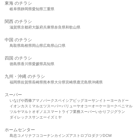
東海 のチラシ
岐阜県
静岡県
愛知県
三重県
関西 のチラシ
滋賀県
京都府
大阪府
兵庫県
奈良県
和歌山県
中国 のチラシ
鳥取県
島根県
岡山県
広島県
山口県
四国 のチラシ
徳島県
香川県
愛媛県
高知県
九州・沖縄 のチラシ
福岡県
佐賀県
長崎県
熊本県
大分県
宮崎県
鹿児島県
沖縄県
スーパー
いなげや
西條
アマノパークス
ベイシア
ビッグヨーサン
イトーヨーカドー
イオン
カスミ
マルエツ
スーパーバリュー
ヤオコー
オーケー
ヨークベニマル
ツルヤ
マルト
オギノ
エスマート
ライフ
業務スーパー
いかり
フジグラン
ダイレックス
サンエー
イズミヤ
ホームセンター
島忠
コメリ
ナフコ
コーナン
カインズ
アストロプロダクツ
DCM