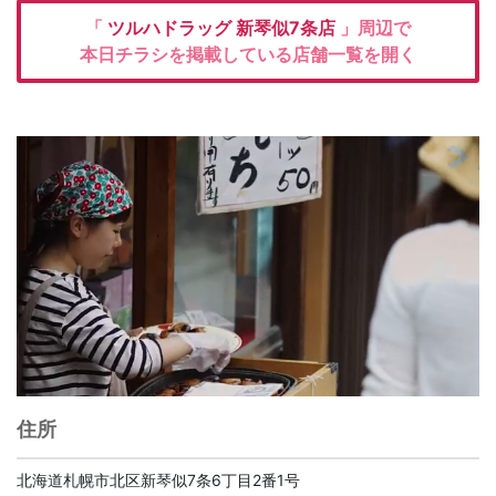
「
ツルハドラッグ
新琴似7条店
」周辺で
本日チラシを掲載している店舗一覧を開く
住所
北海道札幌市北区新琴似7条6丁目2番1号