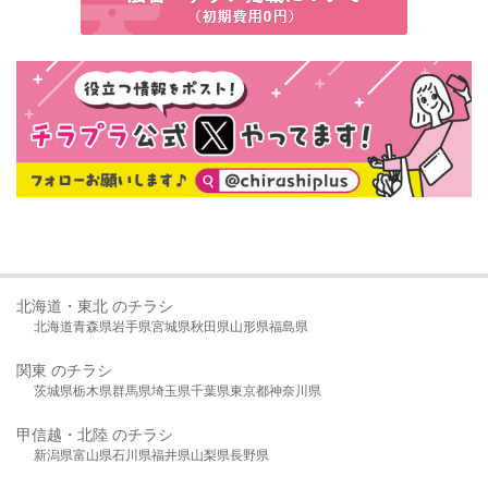
北海道・東北 のチラシ
北海道
青森県
岩手県
宮城県
秋田県
山形県
福島県
関東 のチラシ
茨城県
栃木県
群馬県
埼玉県
千葉県
東京都
神奈川県
甲信越・北陸 のチラシ
新潟県
富山県
石川県
福井県
山梨県
長野県