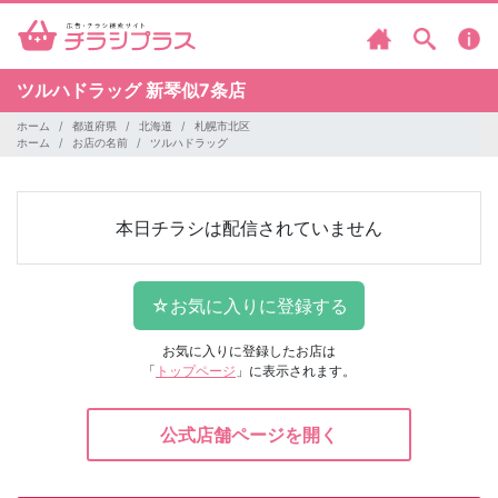
ツルハドラッグ
新琴似7条店
ホーム
都道府県
北海道
札幌市北区
ホーム
お店の名前
ツルハドラッグ
本日チラシは配信されていません
お気に入りに登録したお店は
「
トップページ
」に表示されます。
公式店舗ページを開く