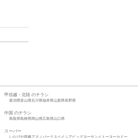
甲信越・北陸 のチラシ
新潟県
富山県
石川県
福井県
山梨県
長野県
中国 のチラシ
鳥取県
島根県
岡山県
広島県
山口県
スーパー
いなげや
西條
アマノパークス
ベイシア
ビッグヨーサン
イトーヨーカドー