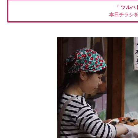
「
ツルハ
本日チラシ