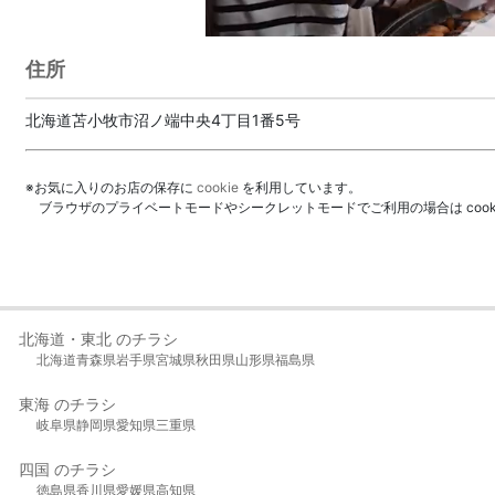
住所
北海道苫小牧市沼ノ端中央4丁目1番5号
※お気に入りのお店の保存に
cookie
を利用しています。
ブラウザのプライベートモードやシークレットモードでご利用の場合は coo
北海道・東北 のチラシ
北海道
青森県
岩手県
宮城県
秋田県
山形県
福島県
東海 のチラシ
岐阜県
静岡県
愛知県
三重県
四国 のチラシ
徳島県
香川県
愛媛県
高知県