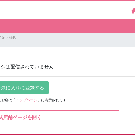
 沼ノ端店
ラシは配信されていません
たお店は
「
トップページ
」に表示されます。
式店舗ページを開く