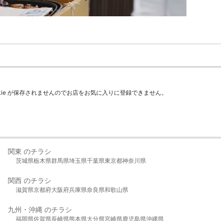
kie が保存されませんのでお店をお気に入りに登録できません。
関東 のチラシ
茨城県
栃木県
群馬県
埼玉県
千葉県
東京都
神奈川県
関西 のチラシ
滋賀県
京都府
大阪府
兵庫県
奈良県
和歌山県
九州・沖縄 のチラシ
福岡県
佐賀県
長崎県
熊本県
大分県
宮崎県
鹿児島県
沖縄県