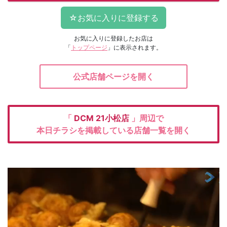
お気に入りに登録したお店は
「
トップページ
」に表示されます。
公式店舗ページを開く
「
DCM
21小松店
」周辺で
本日チラシを掲載している店舗一覧を開く