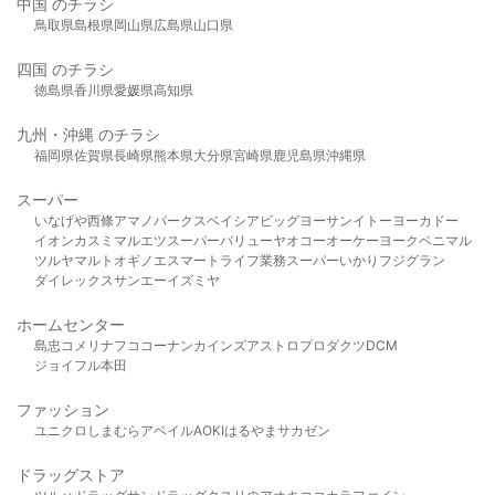
中国 のチラシ
鳥取県
島根県
岡山県
広島県
山口県
四国 のチラシ
徳島県
香川県
愛媛県
高知県
九州・沖縄 のチラシ
福岡県
佐賀県
長崎県
熊本県
大分県
宮崎県
鹿児島県
沖縄県
スーパー
いなげや
西條
アマノパークス
ベイシア
ビッグヨーサン
イトーヨーカドー
イオン
カスミ
マルエツ
スーパーバリュー
ヤオコー
オーケー
ヨークベニマル
ツルヤ
マルト
オギノ
エスマート
ライフ
業務スーパー
いかり
フジグラン
ダイレックス
サンエー
イズミヤ
ホームセンター
島忠
コメリ
ナフコ
コーナン
カインズ
アストロプロダクツ
DCM
ジョイフル本田
ファッション
ユニクロ
しまむら
アベイル
AOKI
はるやま
サカゼン
ドラッグストア