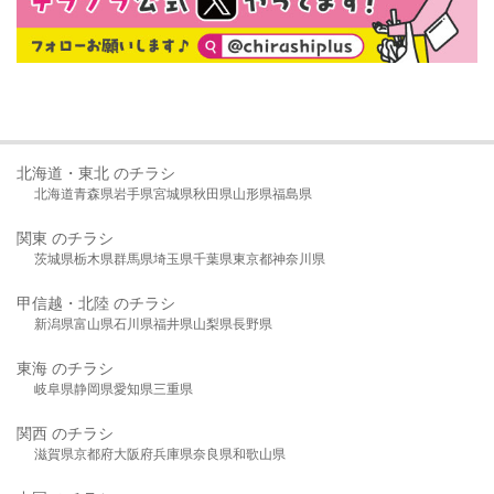
北海道・東北 のチラシ
北海道
青森県
岩手県
宮城県
秋田県
山形県
福島県
関東 のチラシ
茨城県
栃木県
群馬県
埼玉県
千葉県
東京都
神奈川県
甲信越・北陸 のチラシ
新潟県
富山県
石川県
福井県
山梨県
長野県
東海 のチラシ
岐阜県
静岡県
愛知県
三重県
関西 のチラシ
滋賀県
京都府
大阪府
兵庫県
奈良県
和歌山県