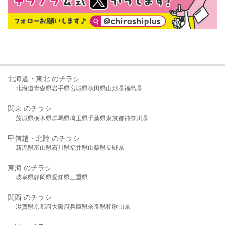
北海道・東北 のチラシ
北海道
青森県
岩手県
宮城県
秋田県
山形県
福島県
関東 のチラシ
茨城県
栃木県
群馬県
埼玉県
千葉県
東京都
神奈川県
甲信越・北陸 のチラシ
新潟県
富山県
石川県
福井県
山梨県
長野県
東海 のチラシ
岐阜県
静岡県
愛知県
三重県
関西 のチラシ
滋賀県
京都府
大阪府
兵庫県
奈良県
和歌山県