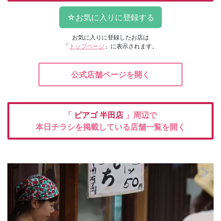
お気に入りに登録したお店は
「
トップページ
」に表示されます。
公式店舗ページを開く
「
ピアゴ
半田店
」周辺で
本日チラシを掲載している店舗一覧を開く