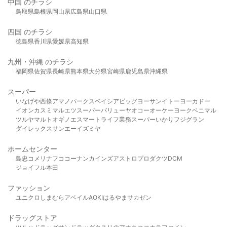
中国 のチラシ
鳥取県
島根県
岡山県
広島県
山口県
四国 のチラシ
徳島県
香川県
愛媛県
高知県
九州・沖縄 のチラシ
福岡県
佐賀県
長崎県
熊本県
大分県
宮崎県
鹿児島県
沖縄県
スーパー
いなげや
西條
アマノパークス
ベイシア
ビッグヨーサン
イトーヨーカドー
イオン
カスミ
マルエツ
スーパーバリュー
ヤオコー
オーケー
ヨークベニマル
ツルヤ
マルト
オギノ
エスマート
ライフ
業務スーパー
いかり
フジグラン
ダイレックス
サンエー
イズミヤ
ホームセンター
島忠
コメリ
ナフコ
コーナン
カインズ
アストロプロダクツ
DCM
ジョイフル本田
ファッション
ユニクロ
しまむら
アベイル
AOKI
はるやま
サカゼン
ドラッグストア