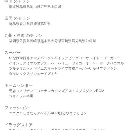
中国 のチラシ
鳥取県
島根県
岡山県
広島県
山口県
四国 のチラシ
徳島県
香川県
愛媛県
高知県
九州・沖縄 のチラシ
福岡県
佐賀県
長崎県
熊本県
大分県
宮崎県
鹿児島県
沖縄県
スーパー
いなげや
西條
アマノパークス
ベイシア
ビッグヨーサン
イトーヨーカドー
イオン
カスミ
マルエツ
スーパーバリュー
ヤオコー
オーケー
ヨークベニマル
ツルヤ
マルト
オギノ
エスマート
ライフ
業務スーパー
いかり
フジグラン
ダイレックス
サンエー
イズミヤ
ホームセンター
島忠
コメリ
ナフコ
コーナン
カインズ
アストロプロダクツ
DCM
ジョイフル本田
ファッション
ユニクロ
しまむら
アベイル
AOKI
はるやま
サカゼン
ドラッグストア