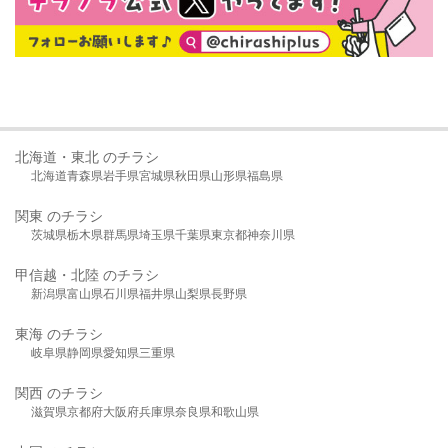
北海道・東北 のチラシ
北海道
青森県
岩手県
宮城県
秋田県
山形県
福島県
関東 のチラシ
茨城県
栃木県
群馬県
埼玉県
千葉県
東京都
神奈川県
甲信越・北陸 のチラシ
新潟県
富山県
石川県
福井県
山梨県
長野県
東海 のチラシ
岐阜県
静岡県
愛知県
三重県
関西 のチラシ
滋賀県
京都府
大阪府
兵庫県
奈良県
和歌山県