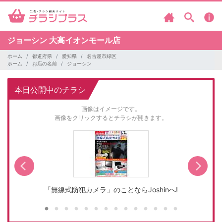
ジョーシン
大高イオンモール店
ホーム
都道府県
愛知県
名古屋市緑区
ホーム
お店の名前
ジョーシン
本日公開中のチラシ
画像はイメージです。
画像をクリックするとチラシが開きます。
「無線式防犯カメラ」のことならJoshinへ!