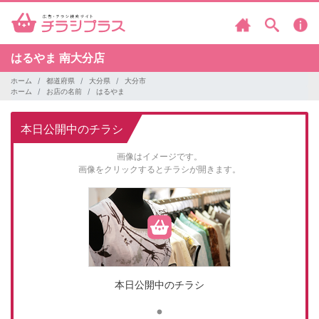
はるやま
南大分店
ホーム
都道府県
大分県
大分市
ホーム
お店の名前
はるやま
本日公開中のチラシ
画像はイメージです。
画像をクリックするとチラシが開きます。
本日公開中のチラシ