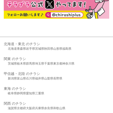
北海道・東北 のチラシ
北海道
青森県
岩手県
宮城県
秋田県
山形県
福島県
関東 のチラシ
茨城県
栃木県
群馬県
埼玉県
千葉県
東京都
神奈川県
甲信越・北陸 のチラシ
新潟県
富山県
石川県
福井県
山梨県
長野県
東海 のチラシ
岐阜県
静岡県
愛知県
三重県
関西 のチラシ
滋賀県
京都府
大阪府
兵庫県
奈良県
和歌山県