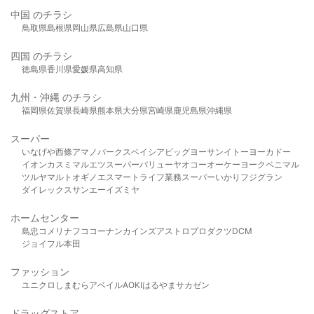
中国 のチラシ
鳥取県
島根県
岡山県
広島県
山口県
四国 のチラシ
徳島県
香川県
愛媛県
高知県
九州・沖縄 のチラシ
福岡県
佐賀県
長崎県
熊本県
大分県
宮崎県
鹿児島県
沖縄県
スーパー
いなげや
西條
アマノパークス
ベイシア
ビッグヨーサン
イトーヨーカドー
イオン
カスミ
マルエツ
スーパーバリュー
ヤオコー
オーケー
ヨークベニマル
ツルヤ
マルト
オギノ
エスマート
ライフ
業務スーパー
いかり
フジグラン
ダイレックス
サンエー
イズミヤ
ホームセンター
島忠
コメリ
ナフコ
コーナン
カインズ
アストロプロダクツ
DCM
ジョイフル本田
ファッション
ユニクロ
しまむら
アベイル
AOKI
はるやま
サカゼン
ドラッグストア