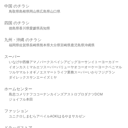
中国 のチラシ
鳥取県
島根県
岡山県
広島県
山口県
四国 のチラシ
徳島県
香川県
愛媛県
高知県
九州・沖縄 のチラシ
福岡県
佐賀県
長崎県
熊本県
大分県
宮崎県
鹿児島県
沖縄県
スーパー
いなげや
西條
アマノパークス
ベイシア
ビッグヨーサン
イトーヨーカドー
イオン
カスミ
マルエツ
スーパーバリュー
ヤオコー
オーケー
ヨークベニマル
ツルヤ
マルト
オギノ
エスマート
ライフ
業務スーパー
いかり
フジグラン
ダイレックス
サンエー
イズミヤ
ホームセンター
島忠
コメリ
ナフコ
コーナン
カインズ
アストロプロダクツ
DCM
ジョイフル本田
ファッション
ユニクロ
しまむら
アベイル
AOKI
はるやま
サカゼン
ドラッグストア