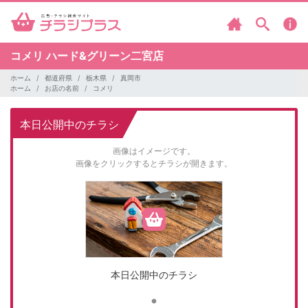
コメリ
ハード&グリーン二宮店
ホーム
都道府県
栃木県
真岡市
ホーム
お店の名前
コメリ
本日公開中のチラシ
画像はイメージです。
画像をクリックするとチラシが開きます。
本日公開中のチラシ