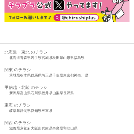
北海道・東北 のチラシ
北海道
青森県
岩手県
宮城県
秋田県
山形県
福島県
関東 のチラシ
茨城県
栃木県
群馬県
埼玉県
千葉県
東京都
神奈川県
甲信越・北陸 のチラシ
新潟県
富山県
石川県
福井県
山梨県
長野県
東海 のチラシ
岐阜県
静岡県
愛知県
三重県
関西 のチラシ
滋賀県
京都府
大阪府
兵庫県
奈良県
和歌山県