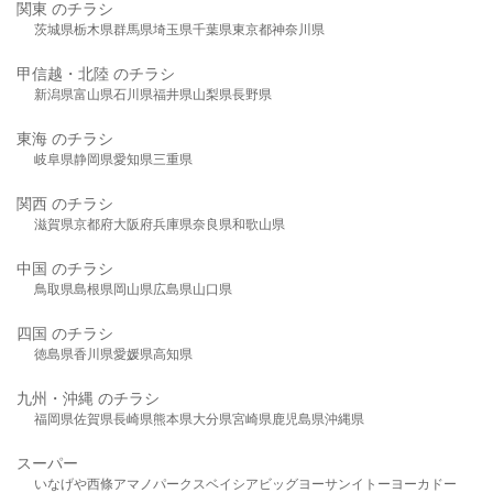
関東 のチラシ
茨城県
栃木県
群馬県
埼玉県
千葉県
東京都
神奈川県
甲信越・北陸 のチラシ
新潟県
富山県
石川県
福井県
山梨県
長野県
東海 のチラシ
岐阜県
静岡県
愛知県
三重県
関西 のチラシ
滋賀県
京都府
大阪府
兵庫県
奈良県
和歌山県
中国 のチラシ
鳥取県
島根県
岡山県
広島県
山口県
四国 のチラシ
徳島県
香川県
愛媛県
高知県
九州・沖縄 のチラシ
福岡県
佐賀県
長崎県
熊本県
大分県
宮崎県
鹿児島県
沖縄県
スーパー
いなげや
西條
アマノパークス
ベイシア
ビッグヨーサン
イトーヨーカドー