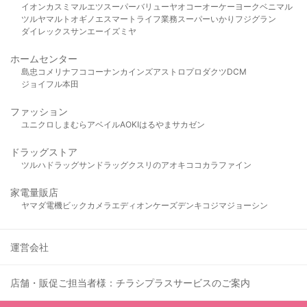
イオン
カスミ
マルエツ
スーパーバリュー
ヤオコー
オーケー
ヨークベニマル
ツルヤ
マルト
オギノ
エスマート
ライフ
業務スーパー
いかり
フジグラン
ダイレックス
サンエー
イズミヤ
ホームセンター
島忠
コメリ
ナフコ
コーナン
カインズ
アストロプロダクツ
DCM
ジョイフル本田
ファッション
ユニクロ
しまむら
アベイル
AOKI
はるやま
サカゼン
ドラッグストア
ツルハドラッグ
サンドラッグ
クスリのアオキ
ココカラファイン
家電量販店
ヤマダ電機
ビックカメラ
エディオン
ケーズデンキ
コジマ
ジョーシン
運営会社
店舗・販促ご担当者様：チラシプラスサービスのご案内