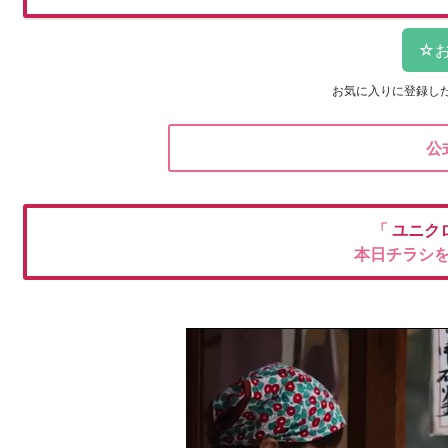
お気に入りに登録し
公
「
ユニク
本日チラシ