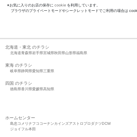
※お気に入りのお店の保存に
cookie
を利用しています。
ブラウザのプライベートモードやシークレットモードでご利用の場合は coo
北海道・東北 のチラシ
北海道
青森県
岩手県
宮城県
秋田県
山形県
福島県
東海 のチラシ
岐阜県
静岡県
愛知県
三重県
四国 のチラシ
徳島県
香川県
愛媛県
高知県
ホームセンター
島忠
コメリ
ナフコ
コーナン
カインズ
アストロプロダクツ
DCM
ジョイフル本田