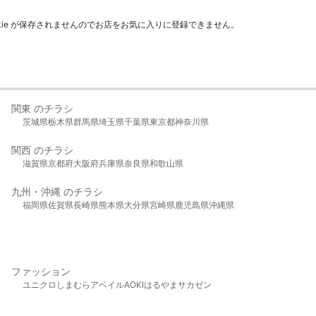
kie が保存されませんのでお店をお気に入りに登録できません。
関東 のチラシ
茨城県
栃木県
群馬県
埼玉県
千葉県
東京都
神奈川県
関西 のチラシ
滋賀県
京都府
大阪府
兵庫県
奈良県
和歌山県
九州・沖縄 のチラシ
福岡県
佐賀県
長崎県
熊本県
大分県
宮崎県
鹿児島県
沖縄県
ファッション
ユニクロ
しまむら
アベイル
AOKI
はるやま
サカゼン