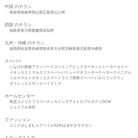
中国 のチラシ
鳥取県
島根県
岡山県
広島県
山口県
四国 のチラシ
徳島県
香川県
愛媛県
高知県
九州・沖縄 のチラシ
福岡県
佐賀県
長崎県
熊本県
大分県
宮崎県
鹿児島県
沖縄県
スーパー
いなげや
西條
アマノパークス
ベイシア
ビッグヨーサン
イトーヨーカドー
イオン
カスミ
マルエツ
スーパーバリュー
ヤオコー
オーケー
ヨークベニマル
ツルヤ
マルト
オギノ
エスマート
ライフ
業務スーパー
いかり
フジグラン
ダイレックス
サンエー
イズミヤ
ホームセンター
島忠
コメリ
ナフコ
コーナン
カインズ
アストロプロダクツ
DCM
ジョイフル本田
ファッション
ユニクロ
しまむら
アベイル
AOKI
はるやま
サカゼン
ドラッグストア