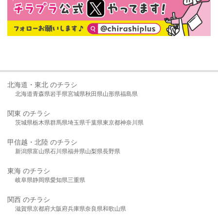
北海道・東北 のチラシ
北海道
青森県
岩手県
宮城県
秋田県
山形県
福島県
関東 のチラシ
茨城県
栃木県
群馬県
埼玉県
千葉県
東京都
神奈川県
甲信越・北陸 のチラシ
新潟県
富山県
石川県
福井県
山梨県
長野県
東海 のチラシ
岐阜県
静岡県
愛知県
三重県
関西 のチラシ
滋賀県
京都府
大阪府
兵庫県
奈良県
和歌山県