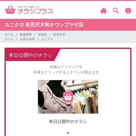
ユニクロ
岩見沢大和タウンプラザ店
ホーム
都道府県
北海道
岩見沢市
ホーム
お店の名前
ユニクロ
本日公開中のチラシ
画像はイメージです。
画像をクリックするとチラシが開きます。
本日公開中のチラシ