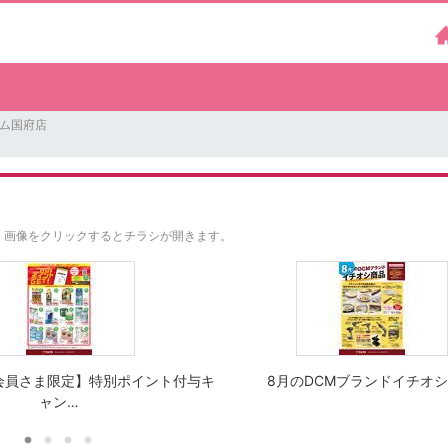
ーム国府店
。
画像をクリックするとチラシが開きます。
会員さま限定】特別ポイント付与キ
8月のDCMブランドイチオ
ャン…