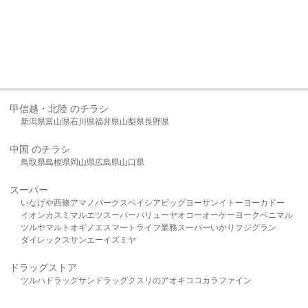
甲信越・北陸 のチラシ
新潟県
富山県
石川県
福井県
山梨県
長野県
中国 のチラシ
鳥取県
島根県
岡山県
広島県
山口県
スーパー
いなげや
西條
アマノパークス
ベイシア
ビッグヨーサン
イトーヨーカドー
イオン
カスミ
マルエツ
スーパーバリュー
ヤオコー
オーケー
ヨークベニマル
ツルヤ
マルト
オギノ
エスマート
ライフ
業務スーパー
いかり
フジグラン
ダイレックス
サンエー
イズミヤ
ドラッグストア
ツルハドラッグ
サンドラッグ
クスリのアオキ
ココカラファイン