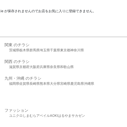
kie が保存されませんのでお店をお気に入りに登録できません。
関東 のチラシ
茨城県
栃木県
群馬県
埼玉県
千葉県
東京都
神奈川県
関西 のチラシ
滋賀県
京都府
大阪府
兵庫県
奈良県
和歌山県
九州・沖縄 のチラシ
福岡県
佐賀県
長崎県
熊本県
大分県
宮崎県
鹿児島県
沖縄県
ファッション
ユニクロ
しまむら
アベイル
AOKI
はるやま
サカゼン