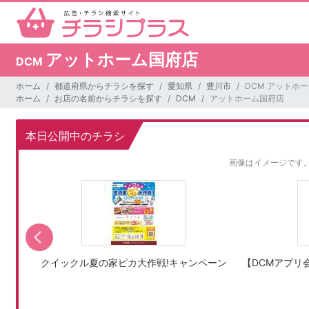
アットホーム国府店
DCM
ホーム
都道府県からチラシを探す
愛知県
豊川市
DCM アットホ
ホーム
お店の名前からチラシを探す
DCM
アットホーム国府店
本日公開中のチラシ
画像はイメージです
生活雑
クイックル夏の家ピカ大作戦!キャンペーン
【DCMアプリ