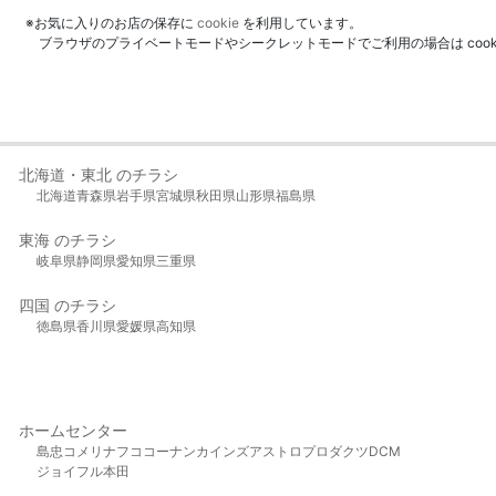
※お気に入りのお店の保存に
cookie
を利用しています。
ブラウザのプライベートモードやシークレットモードでご利用の場合は coo
北海道・東北 のチラシ
北海道
青森県
岩手県
宮城県
秋田県
山形県
福島県
東海 のチラシ
岐阜県
静岡県
愛知県
三重県
四国 のチラシ
徳島県
香川県
愛媛県
高知県
ホームセンター
島忠
コメリ
ナフコ
コーナン
カインズ
アストロプロダクツ
DCM
ジョイフル本田