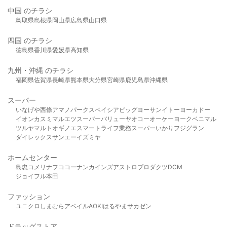
中国 のチラシ
鳥取県
島根県
岡山県
広島県
山口県
四国 のチラシ
徳島県
香川県
愛媛県
高知県
九州・沖縄 のチラシ
福岡県
佐賀県
長崎県
熊本県
大分県
宮崎県
鹿児島県
沖縄県
スーパー
いなげや
西條
アマノパークス
ベイシア
ビッグヨーサン
イトーヨーカドー
イオン
カスミ
マルエツ
スーパーバリュー
ヤオコー
オーケー
ヨークベニマル
ツルヤ
マルト
オギノ
エスマート
ライフ
業務スーパー
いかり
フジグラン
ダイレックス
サンエー
イズミヤ
ホームセンター
島忠
コメリ
ナフコ
コーナン
カインズ
アストロプロダクツ
DCM
ジョイフル本田
ファッション
ユニクロ
しまむら
アベイル
AOKI
はるやま
サカゼン
ドラッグストア