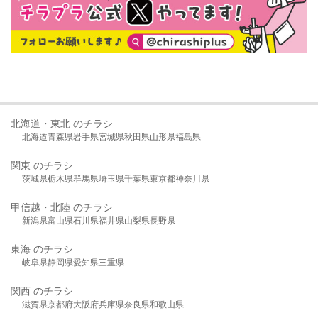
北海道・東北 のチラシ
北海道
青森県
岩手県
宮城県
秋田県
山形県
福島県
関東 のチラシ
茨城県
栃木県
群馬県
埼玉県
千葉県
東京都
神奈川県
甲信越・北陸 のチラシ
新潟県
富山県
石川県
福井県
山梨県
長野県
東海 のチラシ
岐阜県
静岡県
愛知県
三重県
関西 のチラシ
滋賀県
京都府
大阪府
兵庫県
奈良県
和歌山県