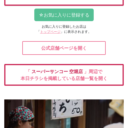
お気に入りに登録したお店は
「
トップページ
」に表示されます。
公式店舗ページを開く
「
スーパーサンコー
空堀店
」周辺で
本日チラシを掲載している店舗一覧を開く