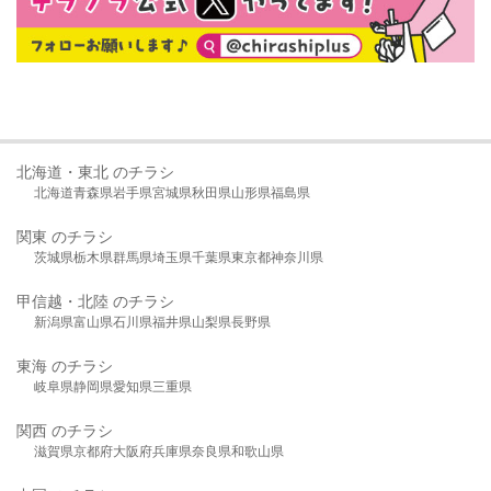
北海道・東北 のチラシ
北海道
青森県
岩手県
宮城県
秋田県
山形県
福島県
関東 のチラシ
茨城県
栃木県
群馬県
埼玉県
千葉県
東京都
神奈川県
甲信越・北陸 のチラシ
新潟県
富山県
石川県
福井県
山梨県
長野県
東海 のチラシ
岐阜県
静岡県
愛知県
三重県
関西 のチラシ
滋賀県
京都府
大阪府
兵庫県
奈良県
和歌山県