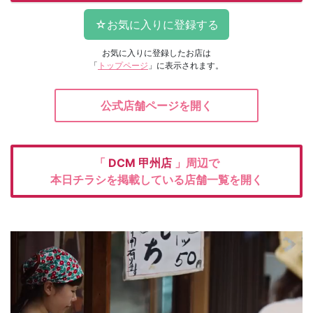
お気に入りに登録したお店は
「
トップページ
」に表示されます。
公式店舗ページを開く
「
DCM
甲州店
」周辺で
本日チラシを掲載している店舗一覧を開く