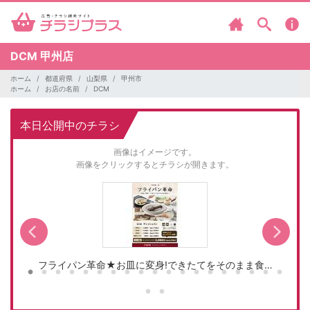
DCM
甲州店
ホーム
都道府県
山梨県
甲州市
ホーム
お店の名前
DCM
本日公開中のチラシ
画像はイメージです。
画像をクリックするとチラシが開きます。
フライパン革命★お皿に変身!できたてをそのまま食…