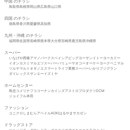
中国 のチラシ
鳥取県
島根県
岡山県
広島県
山口県
四国 のチラシ
徳島県
香川県
愛媛県
高知県
九州・沖縄 のチラシ
福岡県
佐賀県
長崎県
熊本県
大分県
宮崎県
鹿児島県
沖縄県
スーパー
いなげや
西條
アマノパークス
ベイシア
ビッグヨーサン
イトーヨーカドー
イオン
カスミ
マルエツ
スーパーバリュー
ヤオコー
オーケー
ヨークベニマル
ツルヤ
マルト
オギノ
エスマート
ライフ
業務スーパー
いかり
フジグラン
ダイレックス
サンエー
イズミヤ
ホームセンター
島忠
コメリ
ナフコ
コーナン
カインズ
アストロプロダクツ
DCM
ジョイフル本田
ファッション
ユニクロ
しまむら
アベイル
AOKI
はるやま
サカゼン
ドラッグストア