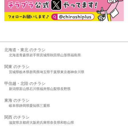
北海道・東北 のチラシ
北海道
青森県
岩手県
宮城県
秋田県
山形県
福島県
関東 のチラシ
茨城県
栃木県
群馬県
埼玉県
千葉県
東京都
神奈川県
甲信越・北陸 のチラシ
新潟県
富山県
石川県
福井県
山梨県
長野県
東海 のチラシ
岐阜県
静岡県
愛知県
三重県
関西 のチラシ
滋賀県
京都府
大阪府
兵庫県
奈良県
和歌山県