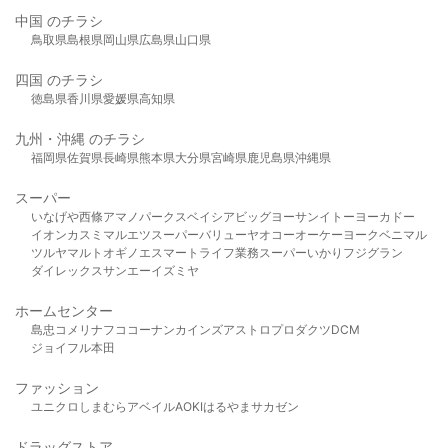
中国 のチラシ
鳥取県
島根県
岡山県
広島県
山口県
四国 のチラシ
徳島県
香川県
愛媛県
高知県
九州・沖縄 のチラシ
福岡県
佐賀県
長崎県
熊本県
大分県
宮崎県
鹿児島県
沖縄県
スーパー
いなげや
西條
アマノパークス
ベイシア
ビッグヨーサン
イトーヨーカドー
イオン
カスミ
マルエツ
スーパーバリュー
ヤオコー
オーケー
ヨークベニマル
ツルヤ
マルト
オギノ
エスマート
ライフ
業務スーパー
いかり
フジグラン
ダイレックス
サンエー
イズミヤ
ホームセンター
島忠
コメリ
ナフコ
コーナン
カインズ
アストロプロダクツ
DCM
ジョイフル本田
ファッション
ユニクロ
しまむら
アベイル
AOKI
はるやま
サカゼン
ドラッグストア