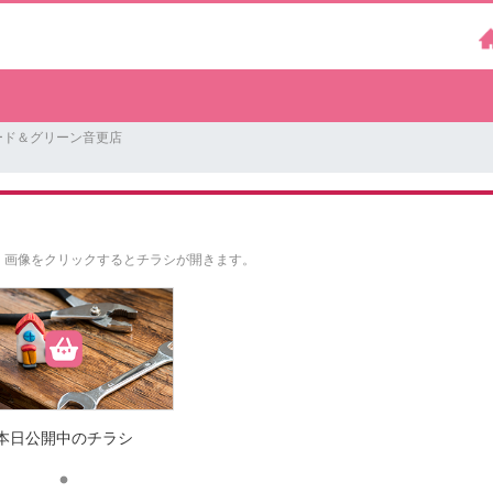
ード＆グリーン音更店
。
画像をクリックするとチラシが開きます。
本日公開中のチラシ