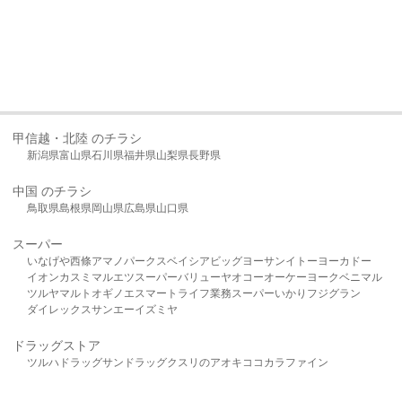
甲信越・北陸 のチラシ
新潟県
富山県
石川県
福井県
山梨県
長野県
中国 のチラシ
鳥取県
島根県
岡山県
広島県
山口県
スーパー
いなげや
西條
アマノパークス
ベイシア
ビッグヨーサン
イトーヨーカドー
イオン
カスミ
マルエツ
スーパーバリュー
ヤオコー
オーケー
ヨークベニマル
ツルヤ
マルト
オギノ
エスマート
ライフ
業務スーパー
いかり
フジグラン
ダイレックス
サンエー
イズミヤ
ドラッグストア
ツルハドラッグ
サンドラッグ
クスリのアオキ
ココカラファイン