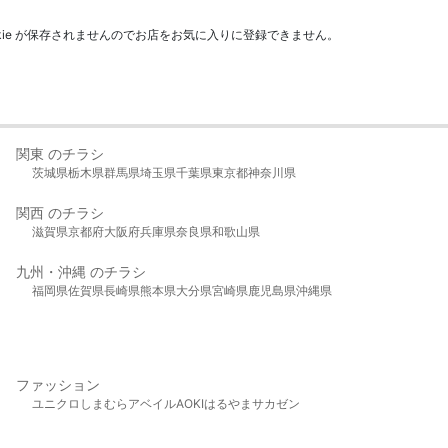
kie が保存されませんのでお店をお気に入りに登録できません。
関東 のチラシ
茨城県
栃木県
群馬県
埼玉県
千葉県
東京都
神奈川県
関西 のチラシ
滋賀県
京都府
大阪府
兵庫県
奈良県
和歌山県
九州・沖縄 のチラシ
福岡県
佐賀県
長崎県
熊本県
大分県
宮崎県
鹿児島県
沖縄県
ファッション
ユニクロ
しまむら
アベイル
AOKI
はるやま
サカゼン