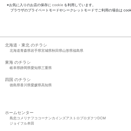
※お気に入りのお店の保存に
cookie
を利用しています。
ブラウザのプライベートモードやシークレットモードでご利用の場合は coo
北海道・東北 のチラシ
北海道
青森県
岩手県
宮城県
秋田県
山形県
福島県
東海 のチラシ
岐阜県
静岡県
愛知県
三重県
四国 のチラシ
徳島県
香川県
愛媛県
高知県
ホームセンター
島忠
コメリ
ナフコ
コーナン
カインズ
アストロプロダクツ
DCM
ジョイフル本田