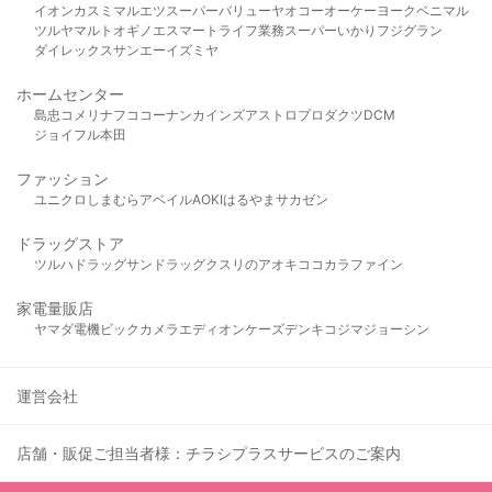
イオン
カスミ
マルエツ
スーパーバリュー
ヤオコー
オーケー
ヨークベニマル
ツルヤ
マルト
オギノ
エスマート
ライフ
業務スーパー
いかり
フジグラン
ダイレックス
サンエー
イズミヤ
ホームセンター
島忠
コメリ
ナフコ
コーナン
カインズ
アストロプロダクツ
DCM
ジョイフル本田
ファッション
ユニクロ
しまむら
アベイル
AOKI
はるやま
サカゼン
ドラッグストア
ツルハドラッグ
サンドラッグ
クスリのアオキ
ココカラファイン
家電量販店
ヤマダ電機
ビックカメラ
エディオン
ケーズデンキ
コジマ
ジョーシン
運営会社
店舗・販促ご担当者様：チラシプラスサービスのご案内