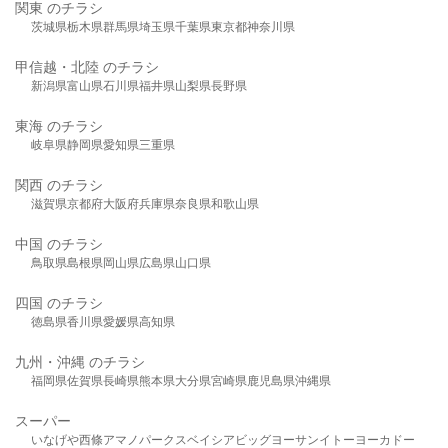
関東 のチラシ
茨城県
栃木県
群馬県
埼玉県
千葉県
東京都
神奈川県
甲信越・北陸 のチラシ
新潟県
富山県
石川県
福井県
山梨県
長野県
東海 のチラシ
岐阜県
静岡県
愛知県
三重県
関西 のチラシ
滋賀県
京都府
大阪府
兵庫県
奈良県
和歌山県
中国 のチラシ
鳥取県
島根県
岡山県
広島県
山口県
四国 のチラシ
徳島県
香川県
愛媛県
高知県
九州・沖縄 のチラシ
福岡県
佐賀県
長崎県
熊本県
大分県
宮崎県
鹿児島県
沖縄県
スーパー
いなげや
西條
アマノパークス
ベイシア
ビッグヨーサン
イトーヨーカドー