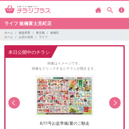
ライフ
板橋富士見町店
ホーム
都道府県
東京都
板橋区
ホーム
お店の名前
ライフ
本日公開中のチラシ
画像はイメージです。
画像をクリックするとチラシが開きます。
8/11号お盆準備/夏のご馳走