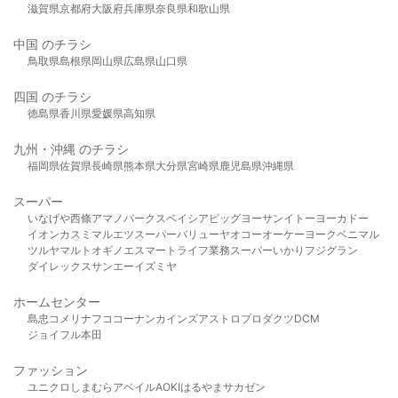
滋賀県
京都府
大阪府
兵庫県
奈良県
和歌山県
中国 のチラシ
鳥取県
島根県
岡山県
広島県
山口県
四国 のチラシ
徳島県
香川県
愛媛県
高知県
九州・沖縄 のチラシ
福岡県
佐賀県
長崎県
熊本県
大分県
宮崎県
鹿児島県
沖縄県
スーパー
いなげや
西條
アマノパークス
ベイシア
ビッグヨーサン
イトーヨーカドー
イオン
カスミ
マルエツ
スーパーバリュー
ヤオコー
オーケー
ヨークベニマル
ツルヤ
マルト
オギノ
エスマート
ライフ
業務スーパー
いかり
フジグラン
ダイレックス
サンエー
イズミヤ
ホームセンター
島忠
コメリ
ナフコ
コーナン
カインズ
アストロプロダクツ
DCM
ジョイフル本田
ファッション
ユニクロ
しまむら
アベイル
AOKI
はるやま
サカゼン