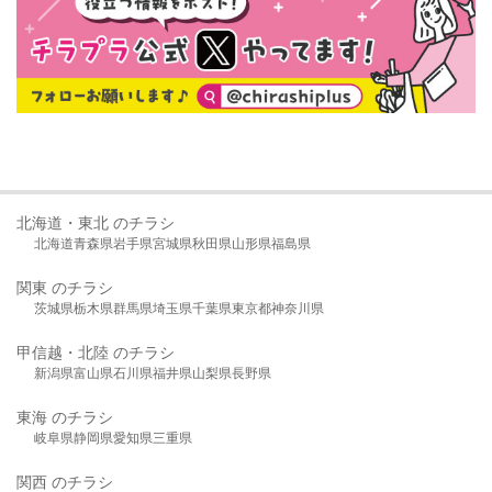
北海道・東北 のチラシ
北海道
青森県
岩手県
宮城県
秋田県
山形県
福島県
関東 のチラシ
茨城県
栃木県
群馬県
埼玉県
千葉県
東京都
神奈川県
甲信越・北陸 のチラシ
新潟県
富山県
石川県
福井県
山梨県
長野県
東海 のチラシ
岐阜県
静岡県
愛知県
三重県
関西 のチラシ