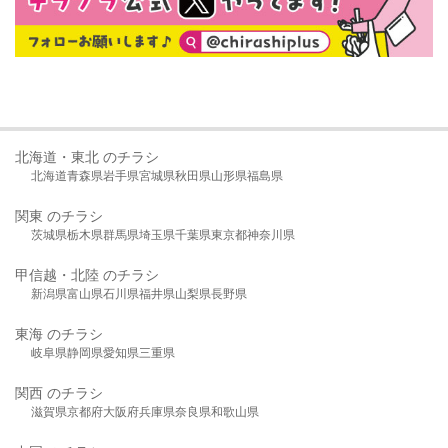
北海道・東北 のチラシ
北海道
青森県
岩手県
宮城県
秋田県
山形県
福島県
関東 のチラシ
茨城県
栃木県
群馬県
埼玉県
千葉県
東京都
神奈川県
甲信越・北陸 のチラシ
新潟県
富山県
石川県
福井県
山梨県
長野県
東海 のチラシ
岐阜県
静岡県
愛知県
三重県
関西 のチラシ
滋賀県
京都府
大阪府
兵庫県
奈良県
和歌山県