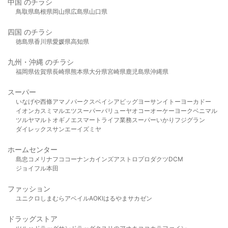
中国 のチラシ
鳥取県
島根県
岡山県
広島県
山口県
四国 のチラシ
徳島県
香川県
愛媛県
高知県
九州・沖縄 のチラシ
福岡県
佐賀県
長崎県
熊本県
大分県
宮崎県
鹿児島県
沖縄県
スーパー
いなげや
西條
アマノパークス
ベイシア
ビッグヨーサン
イトーヨーカドー
イオン
カスミ
マルエツ
スーパーバリュー
ヤオコー
オーケー
ヨークベニマル
ツルヤ
マルト
オギノ
エスマート
ライフ
業務スーパー
いかり
フジグラン
ダイレックス
サンエー
イズミヤ
ホームセンター
島忠
コメリ
ナフコ
コーナン
カインズ
アストロプロダクツ
DCM
ジョイフル本田
ファッション
ユニクロ
しまむら
アベイル
AOKI
はるやま
サカゼン
ドラッグストア