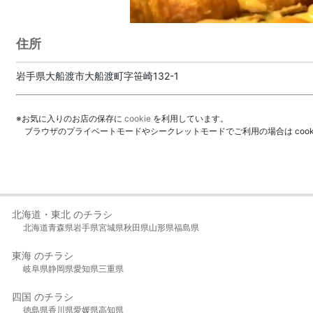
住所
岩手県大船渡市大船渡町字笹崎132-1
※お気に入りのお店の保存に
cookie
を利用しています。
ブラウザのプライベートモードやシークレットモードでご利用の場合は coo
北海道・東北 のチラシ
北海道
青森県
岩手県
宮城県
秋田県
山形県
福島県
東海 のチラシ
岐阜県
静岡県
愛知県
三重県
四国 のチラシ
徳島県
香川県
愛媛県
高知県