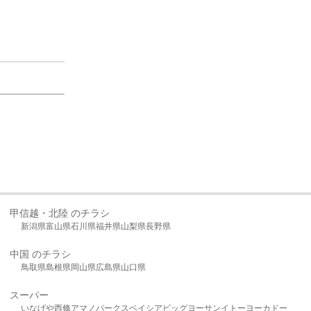
甲信越・北陸 のチラシ
新潟県
富山県
石川県
福井県
山梨県
長野県
中国 のチラシ
鳥取県
島根県
岡山県
広島県
山口県
スーパー
いなげや
西條
アマノパークス
ベイシア
ビッグヨーサン
イトーヨーカドー