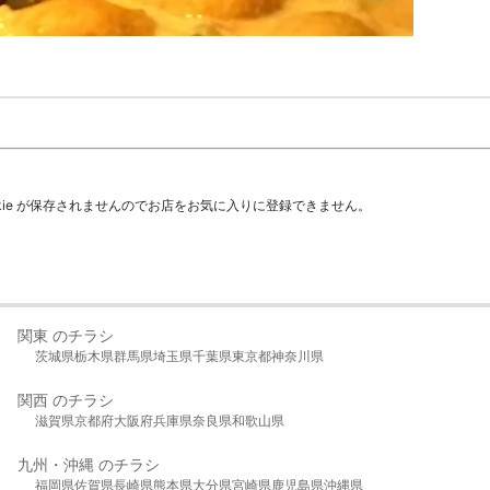
kie が保存されませんのでお店をお気に入りに登録できません。
関東 のチラシ
茨城県
栃木県
群馬県
埼玉県
千葉県
東京都
神奈川県
関西 のチラシ
滋賀県
京都府
大阪府
兵庫県
奈良県
和歌山県
九州・沖縄 のチラシ
福岡県
佐賀県
長崎県
熊本県
大分県
宮崎県
鹿児島県
沖縄県