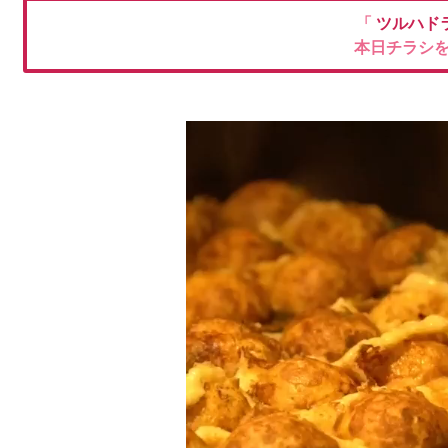
「
ツルハド
本日チラシ