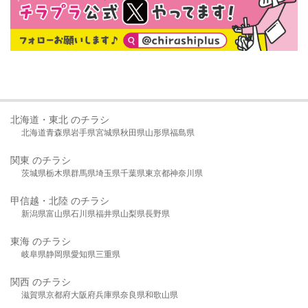
北海道・東北 のチラシ
北海道
青森県
岩手県
宮城県
秋田県
山形県
福島県
関東 のチラシ
茨城県
栃木県
群馬県
埼玉県
千葉県
東京都
神奈川県
甲信越・北陸 のチラシ
新潟県
富山県
石川県
福井県
山梨県
長野県
東海 のチラシ
岐阜県
静岡県
愛知県
三重県
関西 のチラシ
滋賀県
京都府
大阪府
兵庫県
奈良県
和歌山県