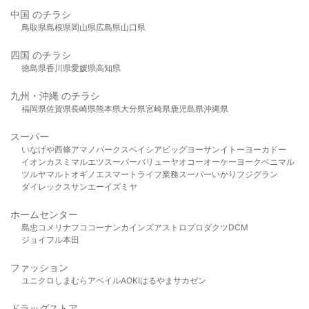
中国 のチラシ
鳥取県
島根県
岡山県
広島県
山口県
四国 のチラシ
徳島県
香川県
愛媛県
高知県
九州・沖縄 のチラシ
福岡県
佐賀県
長崎県
熊本県
大分県
宮崎県
鹿児島県
沖縄県
スーパー
いなげや
西條
アマノパークス
ベイシア
ビッグヨーサン
イトーヨーカドー
イオン
カスミ
マルエツ
スーパーバリュー
ヤオコー
オーケー
ヨークベニマル
ツルヤ
マルト
オギノ
エスマート
ライフ
業務スーパー
いかり
フジグラン
ダイレックス
サンエー
イズミヤ
ホームセンター
島忠
コメリ
ナフコ
コーナン
カインズ
アストロプロダクツ
DCM
ジョイフル本田
ファッション
ユニクロ
しまむら
アベイル
AOKI
はるやま
サカゼン
ドラッグストア