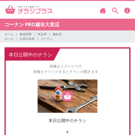
コーナン
PRO越谷大里店
ホーム
都道府県
埼玉県
越谷市
ホーム
お店の名前
コーナン
本日公開中のチラシ
画像はイメージです。
画像をクリックするとチラシが開きます。
本日公開中のチラシ