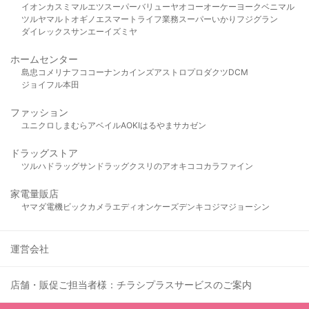
イオン
カスミ
マルエツ
スーパーバリュー
ヤオコー
オーケー
ヨークベニマル
ツルヤ
マルト
オギノ
エスマート
ライフ
業務スーパー
いかり
フジグラン
ダイレックス
サンエー
イズミヤ
ホームセンター
島忠
コメリ
ナフコ
コーナン
カインズ
アストロプロダクツ
DCM
ジョイフル本田
ファッション
ユニクロ
しまむら
アベイル
AOKI
はるやま
サカゼン
ドラッグストア
ツルハドラッグ
サンドラッグ
クスリのアオキ
ココカラファイン
家電量販店
ヤマダ電機
ビックカメラ
エディオン
ケーズデンキ
コジマ
ジョーシン
運営会社
店舗・販促ご担当者様：チラシプラスサービスのご案内