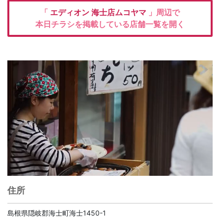
「
エディオン
海士店ムコヤマ
」周辺で
本日チラシを掲載している店舗一覧を開く
住所
島根県隠岐郡海士町海士1450-1