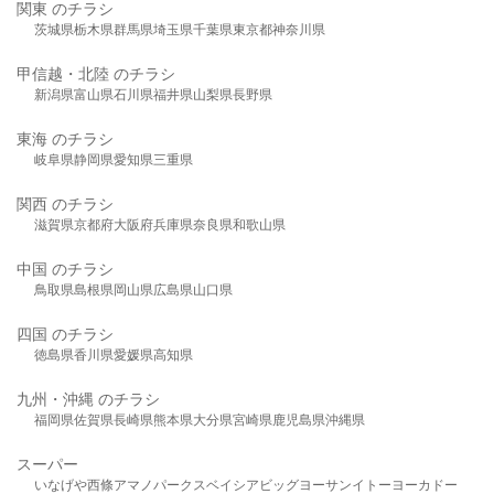
関東 のチラシ
茨城県
栃木県
群馬県
埼玉県
千葉県
東京都
神奈川県
甲信越・北陸 のチラシ
新潟県
富山県
石川県
福井県
山梨県
長野県
東海 のチラシ
岐阜県
静岡県
愛知県
三重県
関西 のチラシ
滋賀県
京都府
大阪府
兵庫県
奈良県
和歌山県
中国 のチラシ
鳥取県
島根県
岡山県
広島県
山口県
四国 のチラシ
徳島県
香川県
愛媛県
高知県
九州・沖縄 のチラシ
福岡県
佐賀県
長崎県
熊本県
大分県
宮崎県
鹿児島県
沖縄県
スーパー
いなげや
西條
アマノパークス
ベイシア
ビッグヨーサン
イトーヨーカドー