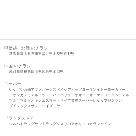
甲信越・北陸 のチラシ
新潟県
富山県
石川県
福井県
山梨県
長野県
中国 のチラシ
鳥取県
島根県
岡山県
広島県
山口県
スーパー
いなげや
西條
アマノパークス
ベイシア
ビッグヨーサン
イトーヨーカドー
イオン
カスミ
マルエツ
スーパーバリュー
ヤオコー
オーケー
ヨークベニマル
ツルヤ
マルト
オギノ
エスマート
ライフ
業務スーパー
いかり
フジグラン
ダイレックス
サンエー
イズミヤ
ドラッグストア
ツルハドラッグ
サンドラッグ
クスリのアオキ
ココカラファイン