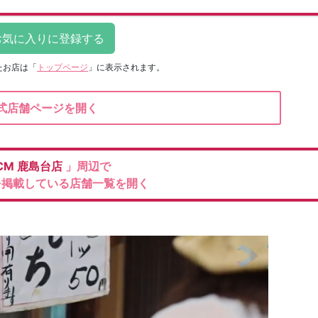
たお店は
「
トップページ
」に表示されます。
式店舗ページを開く
CM
鹿島台店
」周辺で
を掲載している店舗一覧を開く