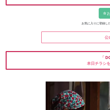
お気に入りに登録し
公
「
D
本日チラシ