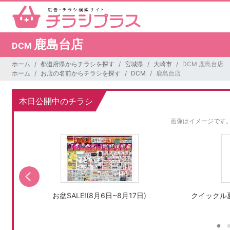
鹿島台店
DCM
ホーム
都道府県からチラシを探す
宮城県
大崎市
DCM 鹿島台店
ホーム
お店の名前からチラシを探す
DCM
鹿島台店
本日公開中のチラシ
画像はイメージです
お盆SALE!(8月6日~8月17日)
クイックル