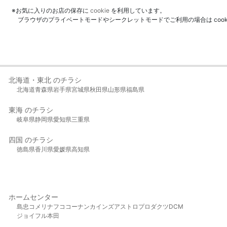
※お気に入りのお店の保存に
cookie
を利用しています。
ブラウザのプライベートモードやシークレットモードでご利用の場合は coo
北海道・東北 のチラシ
北海道
青森県
岩手県
宮城県
秋田県
山形県
福島県
東海 のチラシ
岐阜県
静岡県
愛知県
三重県
四国 のチラシ
徳島県
香川県
愛媛県
高知県
ホームセンター
島忠
コメリ
ナフコ
コーナン
カインズ
アストロプロダクツ
DCM
ジョイフル本田