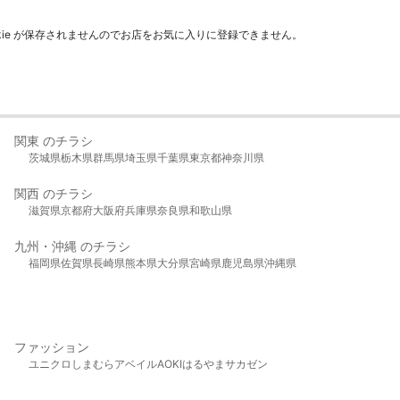
kie が保存されませんのでお店をお気に入りに登録できません。
関東 のチラシ
茨城県
栃木県
群馬県
埼玉県
千葉県
東京都
神奈川県
関西 のチラシ
滋賀県
京都府
大阪府
兵庫県
奈良県
和歌山県
九州・沖縄 のチラシ
福岡県
佐賀県
長崎県
熊本県
大分県
宮崎県
鹿児島県
沖縄県
ファッション
ユニクロ
しまむら
アベイル
AOKI
はるやま
サカゼン