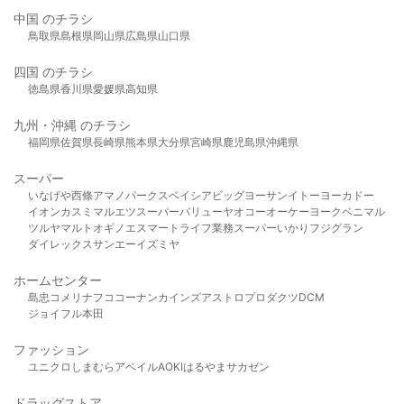
中国 のチラシ
鳥取県
島根県
岡山県
広島県
山口県
四国 のチラシ
徳島県
香川県
愛媛県
高知県
九州・沖縄 のチラシ
福岡県
佐賀県
長崎県
熊本県
大分県
宮崎県
鹿児島県
沖縄県
スーパー
いなげや
西條
アマノパークス
ベイシア
ビッグヨーサン
イトーヨーカドー
イオン
カスミ
マルエツ
スーパーバリュー
ヤオコー
オーケー
ヨークベニマル
ツルヤ
マルト
オギノ
エスマート
ライフ
業務スーパー
いかり
フジグラン
ダイレックス
サンエー
イズミヤ
ホームセンター
島忠
コメリ
ナフコ
コーナン
カインズ
アストロプロダクツ
DCM
ジョイフル本田
ファッション
ユニクロ
しまむら
アベイル
AOKI
はるやま
サカゼン
ドラッグストア