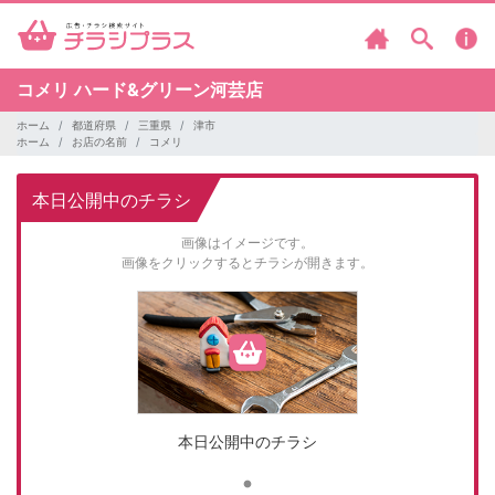
コメリ
ハード&グリーン河芸店
ホーム
都道府県
三重県
津市
ホーム
お店の名前
コメリ
本日公開中のチラシ
画像はイメージです。
画像をクリックするとチラシが開きます。
本日公開中のチラシ