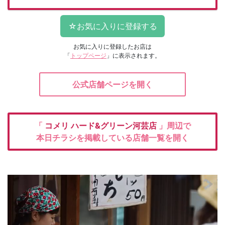
お気に入りに登録したお店は
「
トップページ
」に表示されます。
公式店舗ページを開く
「
コメリ
ハード&グリーン河芸店
」周辺で
本日チラシを掲載している店舗一覧を開く