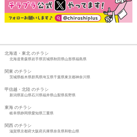
北海道・東北 のチラシ
北海道
青森県
岩手県
宮城県
秋田県
山形県
福島県
関東 のチラシ
茨城県
栃木県
群馬県
埼玉県
千葉県
東京都
神奈川県
甲信越・北陸 のチラシ
新潟県
富山県
石川県
福井県
山梨県
長野県
東海 のチラシ
岐阜県
静岡県
愛知県
三重県
関西 のチラシ
滋賀県
京都府
大阪府
兵庫県
奈良県
和歌山県