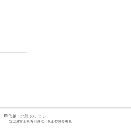
甲信越・北陸 のチラシ
新潟県
富山県
石川県
福井県
山梨県
長野県