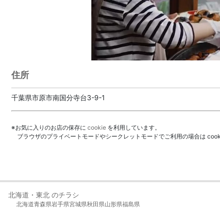
住所
千葉県市原市南国分寺台3-9-1
※お気に入りのお店の保存に
cookie
を利用しています。
ブラウザのプライベートモードやシークレットモードでご利用の場合は coo
北海道・東北 のチラシ
北海道
青森県
岩手県
宮城県
秋田県
山形県
福島県