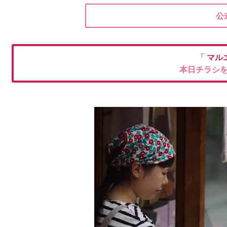
公
「
マル
本日チラシ