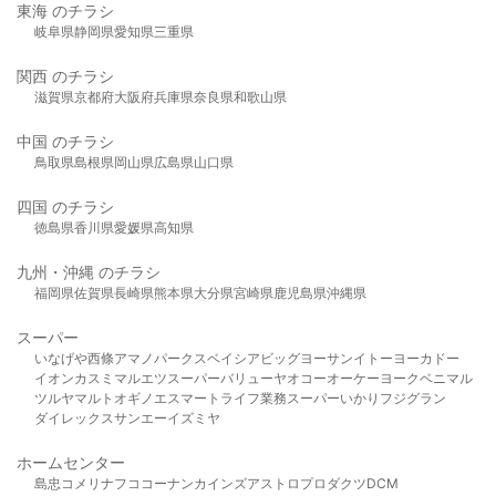
東海 のチラシ
岐阜県
静岡県
愛知県
三重県
関西 のチラシ
滋賀県
京都府
大阪府
兵庫県
奈良県
和歌山県
中国 のチラシ
鳥取県
島根県
岡山県
広島県
山口県
四国 のチラシ
徳島県
香川県
愛媛県
高知県
九州・沖縄 のチラシ
福岡県
佐賀県
長崎県
熊本県
大分県
宮崎県
鹿児島県
沖縄県
スーパー
いなげや
西條
アマノパークス
ベイシア
ビッグヨーサン
イトーヨーカドー
イオン
カスミ
マルエツ
スーパーバリュー
ヤオコー
オーケー
ヨークベニマル
ツルヤ
マルト
オギノ
エスマート
ライフ
業務スーパー
いかり
フジグラン
ダイレックス
サンエー
イズミヤ
ホームセンター
島忠
コメリ
ナフコ
コーナン
カインズ
アストロプロダクツ
DCM