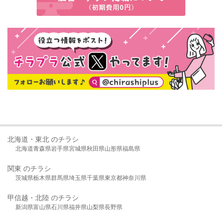
北海道・東北 のチラシ
北海道
青森県
岩手県
宮城県
秋田県
山形県
福島県
関東 のチラシ
茨城県
栃木県
群馬県
埼玉県
千葉県
東京都
神奈川県
甲信越・北陸 のチラシ
新潟県
富山県
石川県
福井県
山梨県
長野県