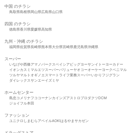
中国 のチラシ
鳥取県
島根県
岡山県
広島県
山口県
四国 のチラシ
徳島県
香川県
愛媛県
高知県
九州・沖縄 のチラシ
福岡県
佐賀県
長崎県
熊本県
大分県
宮崎県
鹿児島県
沖縄県
スーパー
いなげや
西條
アマノパークス
ベイシア
ビッグヨーサン
イトーヨーカドー
イオン
カスミ
マルエツ
スーパーバリュー
ヤオコー
オーケー
ヨークベニマル
ツルヤ
マルト
オギノ
エスマート
ライフ
業務スーパー
いかり
フジグラン
ダイレックス
サンエー
イズミヤ
ホームセンター
島忠
コメリ
ナフコ
コーナン
カインズ
アストロプロダクツ
DCM
ジョイフル本田
ファッション
ユニクロ
しまむら
アベイル
AOKI
はるやま
サカゼン
ドラッグストア