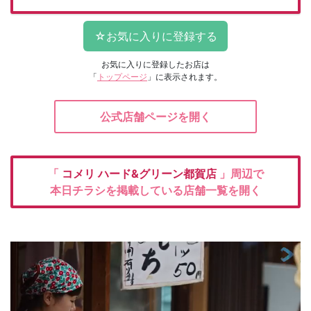
お気に入りに登録したお店は
「
トップページ
」に表示されます。
公式店舗ページを開く
「
コメリ
ハード&グリーン都賀店
」周辺で
本日チラシを掲載している店舗一覧を開く