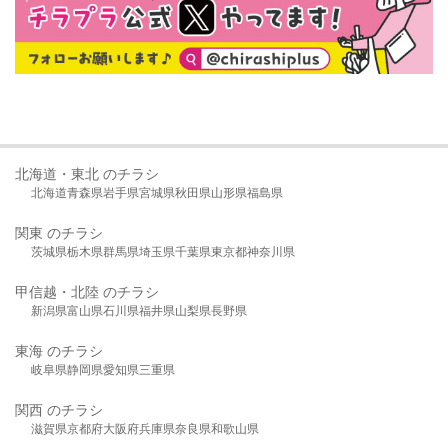
北海道・東北 のチラシ
北海道
青森県
岩手県
宮城県
秋田県
山形県
福島県
関東 のチラシ
茨城県
栃木県
群馬県
埼玉県
千葉県
東京都
神奈川県
甲信越・北陸 のチラシ
新潟県
富山県
石川県
福井県
山梨県
長野県
東海 のチラシ
岐阜県
静岡県
愛知県
三重県
関西 のチラシ
滋賀県
京都府
大阪府
兵庫県
奈良県
和歌山県