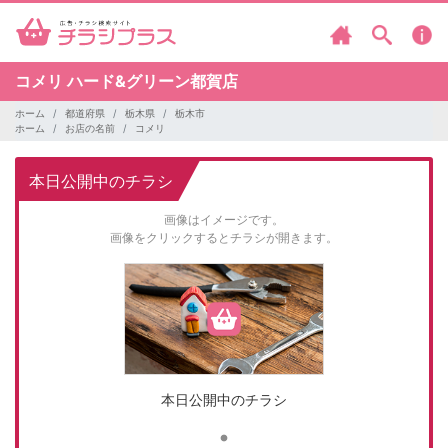
コメリ
ハード&グリーン都賀店
ホーム
都道府県
栃木県
栃木市
ホーム
お店の名前
コメリ
本日公開中のチラシ
画像はイメージです。
画像をクリックするとチラシが開きます。
本日公開中のチラシ