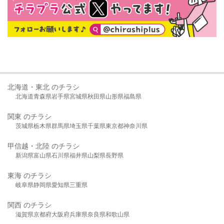
北海道・東北 のチラシ
北海道
青森県
岩手県
宮城県
秋田県
山形県
福島県
関東 のチラシ
茨城県
栃木県
群馬県
埼玉県
千葉県
東京都
神奈川県
甲信越・北陸 のチラシ
新潟県
富山県
石川県
福井県
山梨県
長野県
東海 のチラシ
岐阜県
静岡県
愛知県
三重県
関西 のチラシ
滋賀県
京都府
大阪府
兵庫県
奈良県
和歌山県