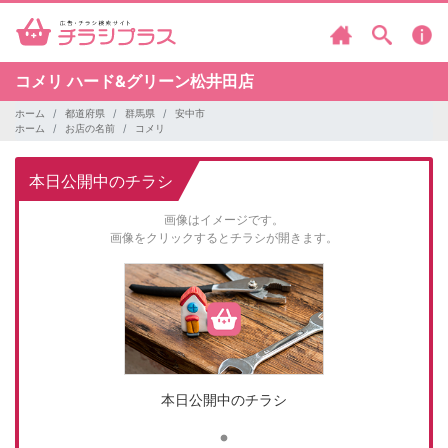
コメリ
ハード&グリーン松井田店
ホーム
都道府県
群馬県
安中市
ホーム
お店の名前
コメリ
本日公開中のチラシ
画像はイメージです。
画像をクリックするとチラシが開きます。
本日公開中のチラシ