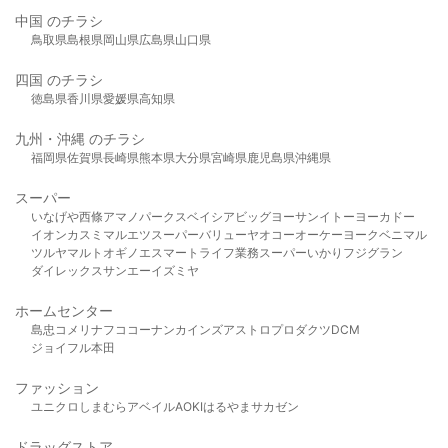
中国 のチラシ
鳥取県
島根県
岡山県
広島県
山口県
四国 のチラシ
徳島県
香川県
愛媛県
高知県
九州・沖縄 のチラシ
福岡県
佐賀県
長崎県
熊本県
大分県
宮崎県
鹿児島県
沖縄県
スーパー
いなげや
西條
アマノパークス
ベイシア
ビッグヨーサン
イトーヨーカドー
イオン
カスミ
マルエツ
スーパーバリュー
ヤオコー
オーケー
ヨークベニマル
ツルヤ
マルト
オギノ
エスマート
ライフ
業務スーパー
いかり
フジグラン
ダイレックス
サンエー
イズミヤ
ホームセンター
島忠
コメリ
ナフコ
コーナン
カインズ
アストロプロダクツ
DCM
ジョイフル本田
ファッション
ユニクロ
しまむら
アベイル
AOKI
はるやま
サカゼン
ドラッグストア