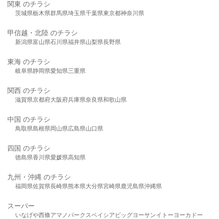
関東 のチラシ
茨城県
栃木県
群馬県
埼玉県
千葉県
東京都
神奈川県
甲信越・北陸 のチラシ
新潟県
富山県
石川県
福井県
山梨県
長野県
東海 のチラシ
岐阜県
静岡県
愛知県
三重県
関西 のチラシ
滋賀県
京都府
大阪府
兵庫県
奈良県
和歌山県
中国 のチラシ
鳥取県
島根県
岡山県
広島県
山口県
四国 のチラシ
徳島県
香川県
愛媛県
高知県
九州・沖縄 のチラシ
福岡県
佐賀県
長崎県
熊本県
大分県
宮崎県
鹿児島県
沖縄県
スーパー
いなげや
西條
アマノパークス
ベイシア
ビッグヨーサン
イトーヨーカドー