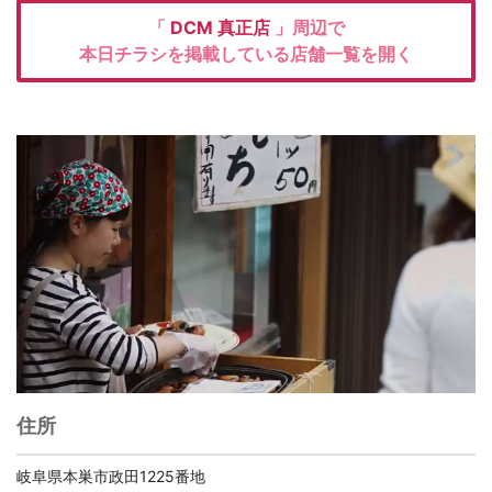
「
DCM
真正店
」周辺で
本日チラシを掲載している店舗一覧を開く
住所
岐阜県本巣市政田1225番地