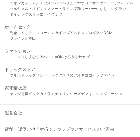
イオン
カスミ
マルエツ
スーパーバリュー
ヤオコー
オーケー
ヨークベニマル
ツルヤ
マルト
オギノ
エスマート
ライフ
業務スーパー
いかり
フジグラン
ダイレックス
サンエー
イズミヤ
ホームセンター
島忠
コメリ
ナフコ
コーナン
カインズ
アストロプロダクツ
DCM
ジョイフル本田
ファッション
ユニクロ
しまむら
アベイル
AOKI
はるやま
サカゼン
ドラッグストア
ツルハドラッグ
サンドラッグ
クスリのアオキ
ココカラファイン
家電量販店
ヤマダ電機
ビックカメラ
エディオン
ケーズデンキ
コジマ
ジョーシン
運営会社
店舗・販促ご担当者様：チラシプラスサービスのご案内