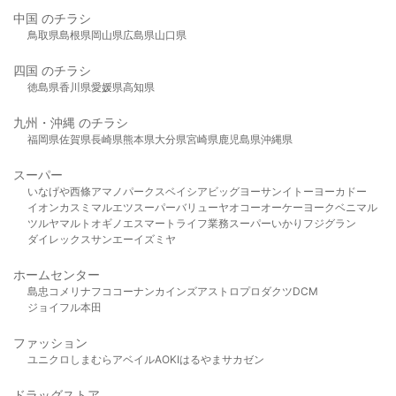
中国 のチラシ
鳥取県
島根県
岡山県
広島県
山口県
四国 のチラシ
徳島県
香川県
愛媛県
高知県
九州・沖縄 のチラシ
福岡県
佐賀県
長崎県
熊本県
大分県
宮崎県
鹿児島県
沖縄県
スーパー
いなげや
西條
アマノパークス
ベイシア
ビッグヨーサン
イトーヨーカドー
イオン
カスミ
マルエツ
スーパーバリュー
ヤオコー
オーケー
ヨークベニマル
ツルヤ
マルト
オギノ
エスマート
ライフ
業務スーパー
いかり
フジグラン
ダイレックス
サンエー
イズミヤ
ホームセンター
島忠
コメリ
ナフコ
コーナン
カインズ
アストロプロダクツ
DCM
ジョイフル本田
ファッション
ユニクロ
しまむら
アベイル
AOKI
はるやま
サカゼン
ドラッグストア