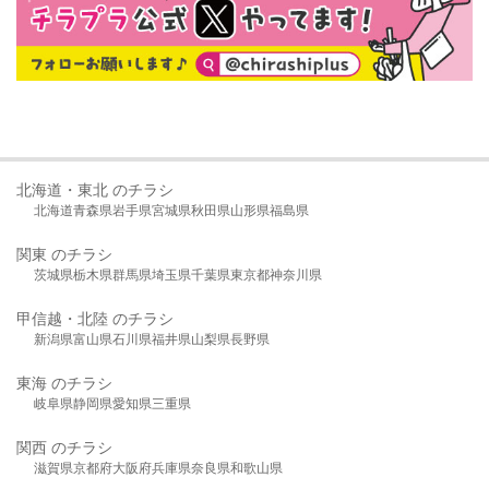
北海道・東北 のチラシ
北海道
青森県
岩手県
宮城県
秋田県
山形県
福島県
関東 のチラシ
茨城県
栃木県
群馬県
埼玉県
千葉県
東京都
神奈川県
甲信越・北陸 のチラシ
新潟県
富山県
石川県
福井県
山梨県
長野県
東海 のチラシ
岐阜県
静岡県
愛知県
三重県
関西 のチラシ
滋賀県
京都府
大阪府
兵庫県
奈良県
和歌山県