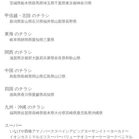
茨城県
栃木県
群馬県
埼玉県
千葉県
東京都
神奈川県
甲信越・北陸 のチラシ
新潟県
富山県
石川県
福井県
山梨県
長野県
東海 のチラシ
岐阜県
静岡県
愛知県
三重県
関西 のチラシ
滋賀県
京都府
大阪府
兵庫県
奈良県
和歌山県
中国 のチラシ
鳥取県
島根県
岡山県
広島県
山口県
四国 のチラシ
徳島県
香川県
愛媛県
高知県
九州・沖縄 のチラシ
福岡県
佐賀県
長崎県
熊本県
大分県
宮崎県
鹿児島県
沖縄県
スーパー
いなげや
西條
アマノパークス
ベイシア
ビッグヨーサン
イトーヨーカドー
イオン
カスミ
マルエツ
スーパーバリュー
ヤオコー
オーケー
ヨークベニマル