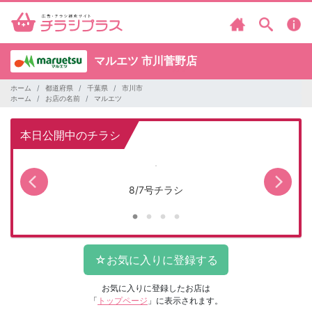
マルエツ
市川菅野店
ホーム
都道府県
千葉県
市川市
ホーム
お店の名前
マルエツ
本日公開中のチラシ
8/7号チラシ
お気に入りに登録したお店は
「
トップページ
」に表示されます。