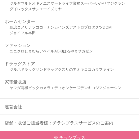
ツルヤ
マルト
オギノ
エスマート
ライフ
業務スーパー
いかり
フジグラン
ダイレックス
サンエー
イズミヤ
ホームセンター
島忠
コメリ
ナフコ
コーナン
カインズ
アストロプロダクツ
DCM
ジョイフル本田
ファッション
ユニクロ
しまむら
アベイル
AOKI
はるやま
サカゼン
ドラッグストア
ツルハドラッグ
サンドラッグ
クスリのアオキ
ココカラファイン
家電量販店
ヤマダ電機
ビックカメラ
エディオン
ケーズデンキ
コジマ
ジョーシン
運営会社
店舗・販促ご担当者様：チラシプラスサービスのご案内
© チラシプラス