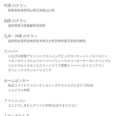
中国 のチラシ
鳥取県
島根県
岡山県
広島県
山口県
四国 のチラシ
徳島県
香川県
愛媛県
高知県
九州・沖縄 のチラシ
福岡県
佐賀県
長崎県
熊本県
大分県
宮崎県
鹿児島県
沖縄県
スーパー
いなげや
西條
アマノパークス
ベイシア
ビッグヨーサン
イトーヨーカドー
イオン
カスミ
マルエツ
スーパーバリュー
ヤオコー
オーケー
ヨークベニマル
ツルヤ
マルト
オギノ
エスマート
ライフ
業務スーパー
いかり
フジグラン
ダイレックス
サンエー
イズミヤ
ホームセンター
島忠
コメリ
ナフコ
コーナン
カインズ
アストロプロダクツ
DCM
ジョイフル本田
ファッション
ユニクロ
しまむら
アベイル
AOKI
はるやま
サカゼン
ドラッグストア