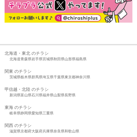
北海道・東北 のチラシ
北海道
青森県
岩手県
宮城県
秋田県
山形県
福島県
関東 のチラシ
茨城県
栃木県
群馬県
埼玉県
千葉県
東京都
神奈川県
甲信越・北陸 のチラシ
新潟県
富山県
石川県
福井県
山梨県
長野県
東海 のチラシ
岐阜県
静岡県
愛知県
三重県
関西 のチラシ
滋賀県
京都府
大阪府
兵庫県
奈良県
和歌山県