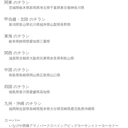
関東 のチラシ
茨城県
栃木県
群馬県
埼玉県
千葉県
東京都
神奈川県
甲信越・北陸 のチラシ
新潟県
富山県
石川県
福井県
山梨県
長野県
東海 のチラシ
岐阜県
静岡県
愛知県
三重県
関西 のチラシ
滋賀県
京都府
大阪府
兵庫県
奈良県
和歌山県
中国 のチラシ
鳥取県
島根県
岡山県
広島県
山口県
四国 のチラシ
徳島県
香川県
愛媛県
高知県
九州・沖縄 のチラシ
福岡県
佐賀県
長崎県
熊本県
大分県
宮崎県
鹿児島県
沖縄県
スーパー
いなげや
西條
アマノパークス
ベイシア
ビッグヨーサン
イトーヨーカドー