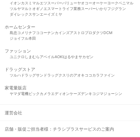
イオン
カスミ
マルエツ
スーパーバリュー
ヤオコー
オーケー
ヨークベニマル
ツルヤ
マルト
オギノ
エスマート
ライフ
業務スーパー
いかり
フジグラン
ダイレックス
サンエー
イズミヤ
ホームセンター
島忠
コメリ
ナフコ
コーナン
カインズ
アストロプロダクツ
DCM
ジョイフル本田
ファッション
ユニクロ
しまむら
アベイル
AOKI
はるやま
サカゼン
ドラッグストア
ツルハドラッグ
サンドラッグ
クスリのアオキ
ココカラファイン
家電量販店
ヤマダ電機
ビックカメラ
エディオン
ケーズデンキ
コジマ
ジョーシン
運営会社
店舗・販促ご担当者様：チラシプラスサービスのご案内