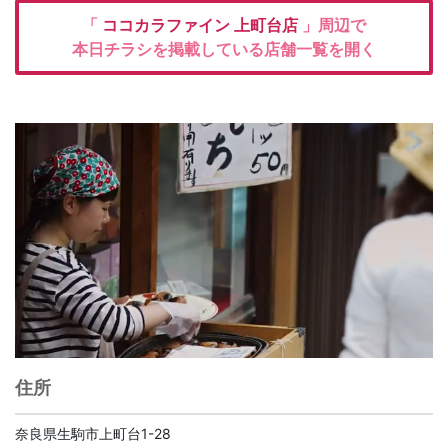
「
ココカラファイン
上町台店
」周辺で
本日チラシを掲載している店舗一覧を開く
住所
奈良県生駒市上町台1-28