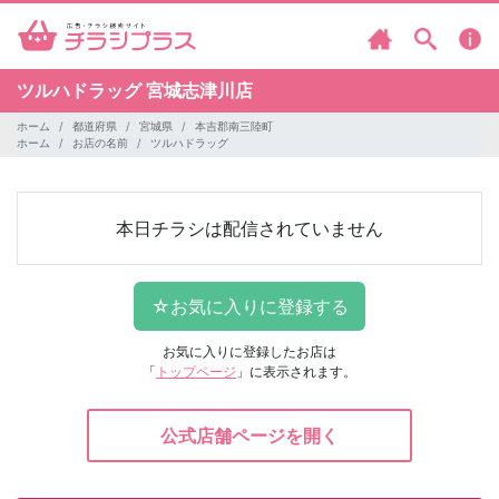
ツルハドラッグ
宮城志津川店
ホーム
都道府県
宮城県
本吉郡南三陸町
ホーム
お店の名前
ツルハドラッグ
本日チラシは配信されていません
お気に入りに登録したお店は
「
トップページ
」に表示されます。
公式店舗ページを開く