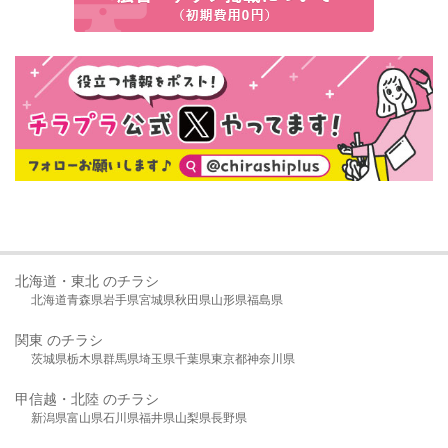
北海道・東北 のチラシ
北海道
青森県
岩手県
宮城県
秋田県
山形県
福島県
関東 のチラシ
茨城県
栃木県
群馬県
埼玉県
千葉県
東京都
神奈川県
甲信越・北陸 のチラシ
新潟県
富山県
石川県
福井県
山梨県
長野県