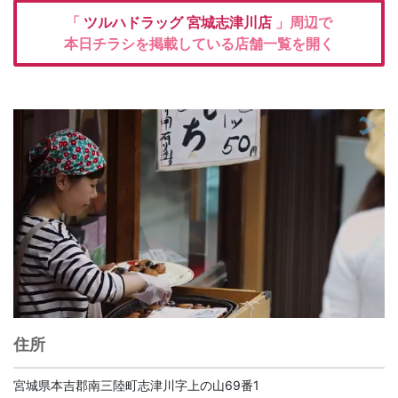
「
ツルハドラッグ
宮城志津川店
」周辺で
本日チラシを掲載している店舗一覧を開く
住所
宮城県本吉郡南三陸町志津川字上の山69番1