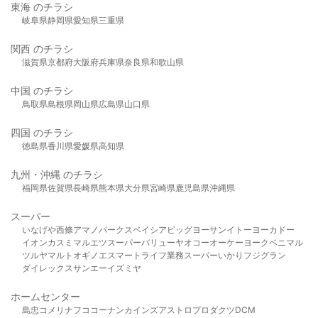
東海 のチラシ
岐阜県
静岡県
愛知県
三重県
関西 のチラシ
滋賀県
京都府
大阪府
兵庫県
奈良県
和歌山県
中国 のチラシ
鳥取県
島根県
岡山県
広島県
山口県
四国 のチラシ
徳島県
香川県
愛媛県
高知県
九州・沖縄 のチラシ
福岡県
佐賀県
長崎県
熊本県
大分県
宮崎県
鹿児島県
沖縄県
スーパー
いなげや
西條
アマノパークス
ベイシア
ビッグヨーサン
イトーヨーカドー
イオン
カスミ
マルエツ
スーパーバリュー
ヤオコー
オーケー
ヨークベニマル
ツルヤ
マルト
オギノ
エスマート
ライフ
業務スーパー
いかり
フジグラン
ダイレックス
サンエー
イズミヤ
ホームセンター
島忠
コメリ
ナフコ
コーナン
カインズ
アストロプロダクツ
DCM